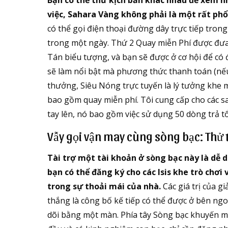
việc, Sahara Vàng không phải là một rất phổ
có thể gọi điện thoại đường dây trực tiếp trong
trong một ngày. Thứ 2 Quay miễn Phí được đư
Tán biểu tượng, và bạn sẽ được ở cơ hội để có 
sẽ làm nổi bật mà phương thức thanh toán (nếu 
thưởng, Siêu Nóng trực tuyến là lý tưởng khe 
bao gồm quay miễn phí. Tôi cung cấp cho các sa
tay lên, nó bao gồm việc sử dụng 50 dòng trả t
Vẫy gọi vận may cùng sòng bạc: Thử t
Tài trợ một tài khoản ở sòng bạc này là dễ 
bạn có thể đăng ký cho các Isis khe trò chơi
trong sự thoải mái của nhà.
Các giá trị của g
thắng là công bố kế tiếp có thể được ở bên ngo
dõi bằng một màn. Phía tây Sòng bạc khuyến mã