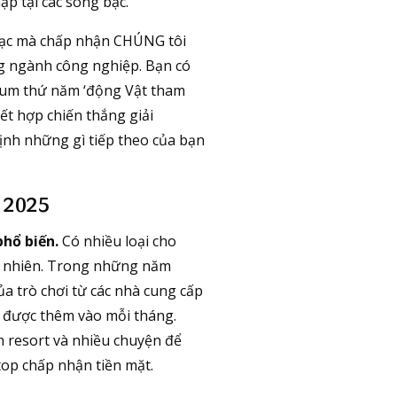
ập tại các sòng bạc.
 bạc mà chấp nhận CHÚNG tôi
ng ngành công nghiệp. Bạn có
bum thứ năm ‘động Vật tham
ết hợp chiến thắng giải
ịnh những gì tiếp theo của bạn
á 2025
phổ biến.
Có nhiều loại cho
y nhiên. Trong những năm
a trò chơi từ các nhà cung cấp
i được thêm vào mỗi tháng.
n resort và nhiều chuyện để
op chấp nhận tiền mặt.