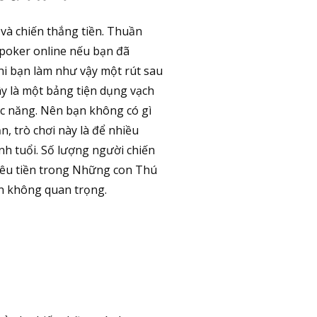
 và chiến thắng tiền. Thuần
 poker online nếu bạn đã
hi bạn làm như vậy một rút sau
ây là một bảng tiện dụng vạch
ặc năng. Nên bạn không có gì
n, trò chơi này là để nhiều
ịnh tuổi. Số lượng người chiến
iêu tiền trong Những con Thú
ên không quan trọng.