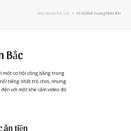
Blitz Media Pvt. Ltd.
>
Xổ Số Bình Dương Miền Bắc
n Bắc
i một cơ hội công bằng trong
 nổi tiếng nhất trò chơi, nhưng
 đến với một khe cắm video đó
 ăn tiền