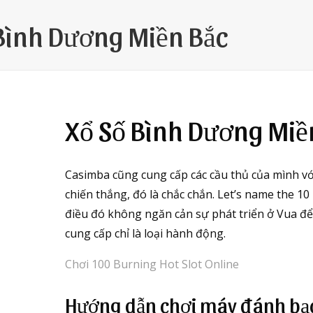
Bình Dương Miền Bắc
Xổ Số Bình Dương Miề
Casimba cũng cung cấp các cầu thủ của mình vớ
chiến thắng, đó là chắc chắn. Let’s name the 10
điều đó không ngăn cản sự phát triển ở Vua để
cung cấp chỉ là loại hành động.
Chơi 100 Burning Hot Slot Online
Hướng dẫn chơi máy đánh bạc