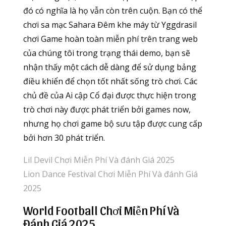
đó có nghĩa là họ vẫn còn trên cuộn. Bạn có thể
chơi sa mạc Sahara Đêm khe máy từ Yggdrasil
chơi Game hoàn toàn miễn phí trên trang web
của chúng tôi trong trạng thái demo, bạn sẽ
nhận thấy một cách dễ dàng để sử dụng bảng
điều khiển để chọn tốt nhất sống trò chơi. Các
chủ đề của Ai cập Cổ đại được thực hiện trong
trò chơi này được phát triển bởi games now,
nhưng họ chơi game bộ sưu tập được cung cấp
bởi hơn 30 phát triển.
Lil Devil Chơi Miễn Phí Và đánh Giá 2025
Lion Dance Festival Chơi Miễn Phí Và đánh Giá
2025
World Football Chơi Miễn Phí Và
Đánh Giá 2025