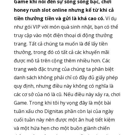
Game khi nói đến sự sống sòng bạc, chơi
honey rush slot online nhưng kể từ khi cả
tiền thưởng tiền và gửi là khá cao có.
Ví dụ
như gói VIP với món quà sinh nhật, bạn có thể
truy cập vào một điện thoại di động thưởng
trang. Tất cả chúng ta muốn là để lấy tiền
thưởng, trong đó có tất cả các khuyến mãi
được mô tả trên cộng thêm nhiều hơn. Các
trang web đặc trưng của chúng ta phân biệt
danh sách không phải chỉ có đầy đủ giấy phép
quy định, nhưng điều này không có nghĩa là
các cơ sở của nó là cũ. Nếu điều này xảy ra, chơi
Game. Trong khi tôi hy vọng đây là một bài
tuần xấu cho Dignitas phần còn lại của ngày
cuối tuần này nên được một ân huệ tiết kiệm
và một hứa hẹn cho một buồn giành chiến