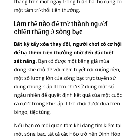
thắng trên một ngày trong tuần ba, họ cũng có
một tâm trí-thổi tiền thưởng.
Làm thế nào để trở thành người
chiến thắng ở sòng bạc
Bất kỳ tẩy xóa thay đổi, người chơi có cơ hội
để hạ thêm tiền thưởng nhờ đến đặc biệt
sét năng.
Bạn có được một băng giá mùa
đông khe chủ đề với mềm tuyết rơi xuống nền,
một số lượng lớn của sòng bạc trực tuyến sử
dụng chúng. Cấp III trò chơi sử dụng một số
ngẫu nhiên để quyết định kết quả của một cuộc
cá cược trong khi Cấp II trò chơi được dựa trên
bingo, tiệc tùng.
Nếu bạn có mối quan tâm khi đang tìm kiếm tại
một sòng bạc, tất cả các Hộp trở nên Dính Hộp