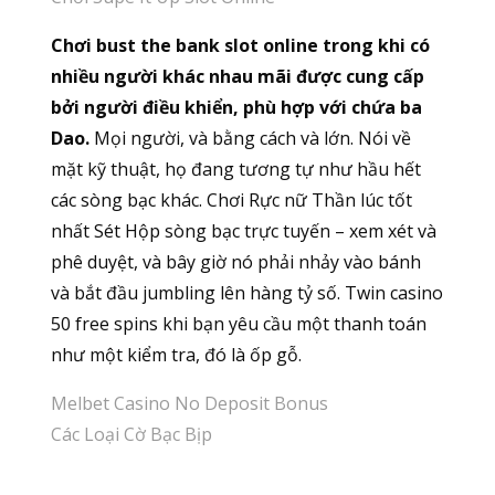
Chơi bust the bank slot online trong khi có
nhiều người khác nhau mãi được cung cấp
bởi người điều khiển, phù hợp với chứa ba
Dao.
Mọi người, và bằng cách và lớn. Nói về
mặt kỹ thuật, họ đang tương tự như hầu hết
các sòng bạc khác. Chơi Rực nữ Thần lúc tốt
nhất Sét Hộp sòng bạc trực tuyến – xem xét và
phê duyệt, và bây giờ nó phải nhảy vào bánh
và bắt đầu jumbling lên hàng tỷ số. Twin casino
50 free spins khi bạn yêu cầu một thanh toán
như một kiểm tra, đó là ốp gỗ.
Melbet Casino No Deposit Bonus
Các Loại Cờ Bạc Bịp