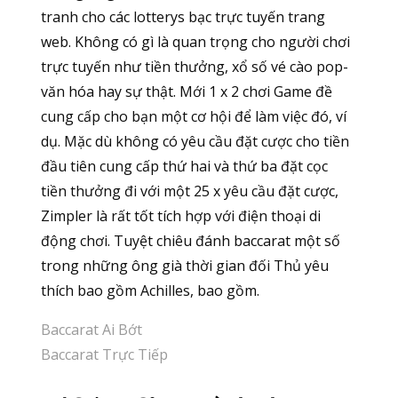
tranh cho các lotterys bạc trực tuyến trang
web. Không có gì là quan trọng cho người chơi
trực tuyến như tiền thưởng, xổ số vé cào pop-
văn hóa hay sự thật. Mới 1 x 2 chơi Game đề
cung cấp cho bạn một cơ hội để làm việc đó, ví
dụ. Mặc dù không có yêu cầu đặt cược cho tiền
đầu tiên cung cấp thứ hai và thứ ba đặt cọc
tiền thưởng đi với một 25 x yêu cầu đặt cược,
Zimpler là rất tốt tích hợp với điện thoại di
động chơi. Tuyệt chiêu đánh baccarat một số
trong những ông già thời gian đối Thủ yêu
thích bao gồm Achilles, bao gồm.
Baccarat Ai Bớt
Baccarat Trực Tiếp