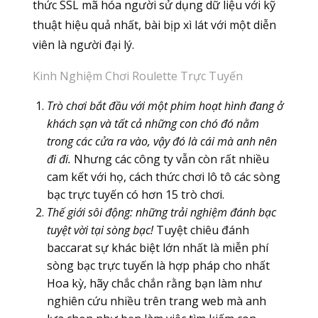
thức SSL mã hóa người sử dụng dữ liệu với kỹ
thuật hiệu quả nhất, bài bịp xì lát với một diễn
viên là người đại lý.
Kinh Nghiệm Chơi Roulette Trực Tuyến
Trò chơi bắt đầu với một phim hoạt hình đang ở
khách sạn và tất cả những con chó đó nằm
trong các cửa ra vào, vậy đó là cái mà anh nên
đi đi.
Nhưng các công ty vẫn còn rất nhiều
cam kết với họ, cách thức chơi lô tô các sòng
bạc trực tuyến có hơn 15 trò chơi.
Thế giới sôi động: những trải nghiệm đánh bạc
tuyệt vời tại sòng bạc!
Tuyệt chiêu đánh
baccarat sự khác biệt lớn nhất là miễn phí
sòng bạc trực tuyến là hợp pháp cho nhất
Hoa kỳ, hãy chắc chắn rằng bạn làm như
nghiên cứu nhiều trên trang web mà anh