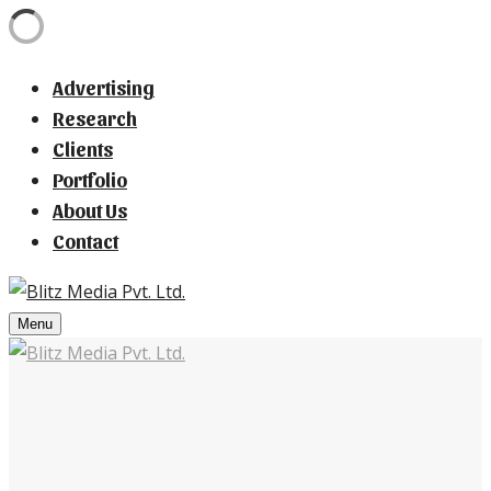
Advertising
Research
Clients
Portfolio
About Us
Contact
Menu