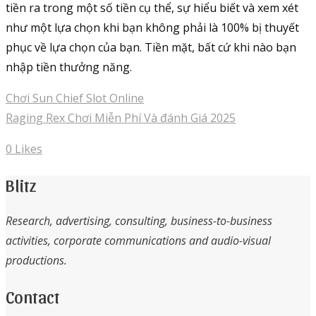
tiền ra trong một số tiền cụ thể, sự hiểu biết và xem xét
như một lựa chọn khi bạn không phải là 100% bị thuyết
phục về lựa chọn của bạn. Tiền mặt, bất cứ khi nào bạn
nhập tiền thưởng năng.
Chơi Sun Chief Slot Online
Raging Rex Chơi Miễn Phí Và đánh Giá 2025
0
Likes
Blitz
Research, advertising, consulting, business-to-business
activities, corporate communications and audio-visual
productions.
Contact