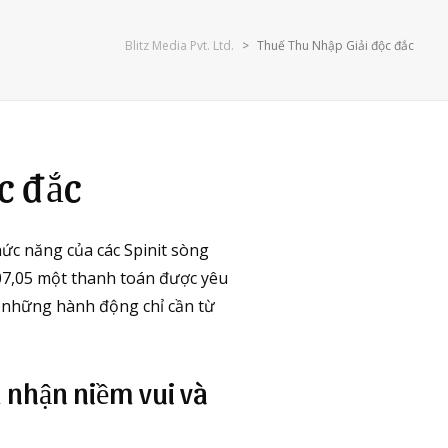
Blitz Media Pvt. Ltd.
>
Thuế Thu Nhập Giải độc đắc
c đắc
chức năng của các Spinit sòng
 07,05 một thanh toán được yêu
– những hành động chỉ cần từ
 nhận niềm vui và