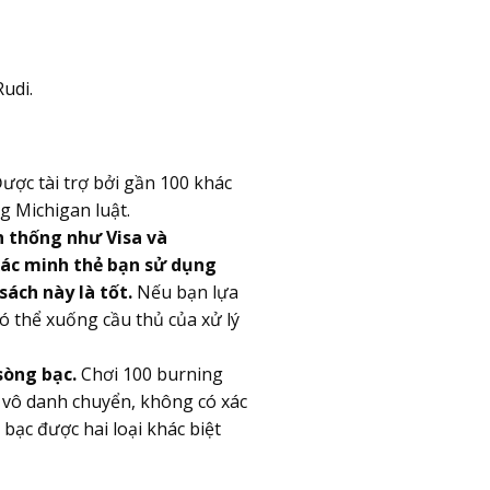
udi.
ược tài trợ bởi gần 100 khác
g Michigan luật.
 thống như Visa và
xác minh thẻ bạn sử dụng
sách này là tốt.
Nếu bạn lựa
ó thể xuống cầu thủ của xử lý
sòng bạc.
Chơi 100 burning
à vô danh chuyển, không có xác
ạc được hai loại khác biệt