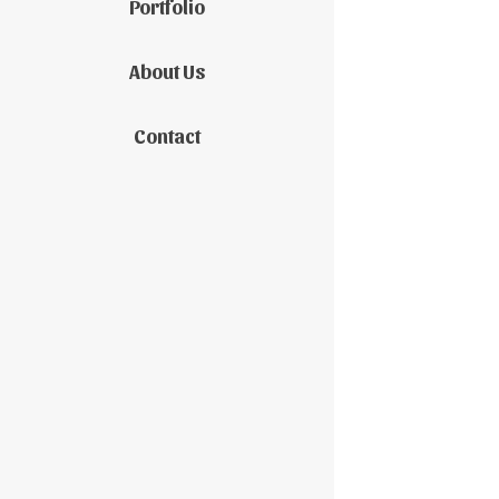
Portfolio
About Us
Contact