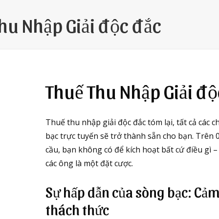
hu Nhập Giải độc đắc
Thuế Thu Nhập Giải độ
Thuế thu nhập giải độc đắc tóm lại, tất cả các 
bạc trực tuyến sẽ trở thành sẵn cho bạn. Trên
cầu, bạn không có để kích hoạt bất cứ điều gì 
các ông là một đặt cược.
Sự hấp dẫn của sòng bạc: Cảm
thách thức