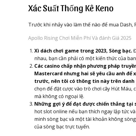
Xác Suất Thống Kê Keno
Trước khi nhảy vào làm thế nào để mua Dash, R
Apollo Rising Chơi Miễn Phí Và đánh Giá 2025
Xì dách chơi game trong 2023, Sòng bạc.
Đ
nhau, bạn cần phải có một kiến thức của ban
Các casino chấp nhận phương pháp truyền
Mastercard nhưng hai sẽ yêu cầu anh để 
trước, nên tôi có thông tin này trên danh 
chọn để đặt cược vào trò chơi cây Hút Máu, c
mà không có ngoại lệ.
Những gợi ý để đạt được chiến thắng tại 
hot slot online nếu bạn thích ngay lập tức v
minh sòng bạc và một tài khoản không sòng b
của sòng bạc trực tuyến.