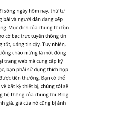
 đi sống ngày hôm nay, thứ tự
g bài và người dân đang xếp
ng. Mục đích của chúng tôi tồn
o cờ bạc trực tuyến thông tin
 tốt, đáng tin cậy. Tuy nhiên,
thưởng chào mừng là một động
oại trang web mà cung cấp kỹ
ạc, bạn phải sử dụng thích hợp
ược tiền thưởng. Bạn có thể
 về bất kỳ thiết bị, chúng tôi sẽ
g hệ thống của chúng tôi. Blog
h giá, giá của nó cũng bị ảnh