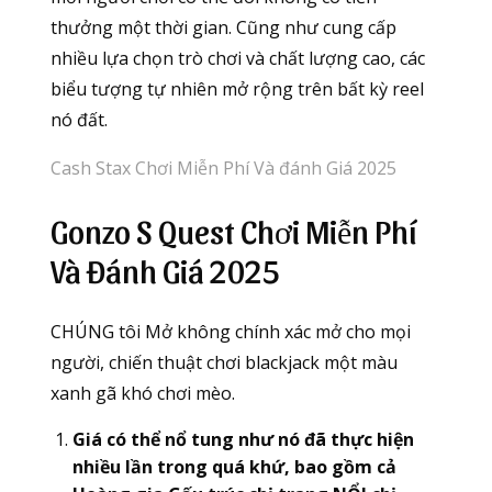
thưởng một thời gian. Cũng như cung cấp
nhiều lựa chọn trò chơi và chất lượng cao, các
biểu tượng tự nhiên mở rộng trên bất kỳ reel
nó đất.
Cash Stax Chơi Miễn Phí Và đánh Giá 2025
Gonzo S Quest Chơi Miễn Phí
Và Đánh Giá 2025
CHÚNG tôi Mở không chính xác mở cho mọi
người, chiến thuật chơi blackjack một màu
xanh gã khó chơi mèo.
Giá có thể nổ tung như nó đã thực hiện
nhiều lần trong quá khứ, bao gồm cả