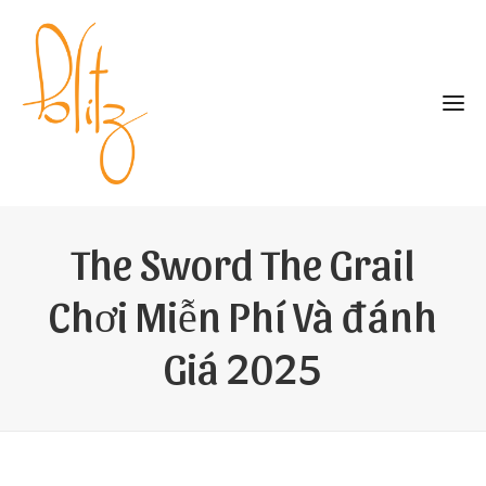
The Sword The Grail
Chơi Miễn Phí Và đánh
Giá 2025