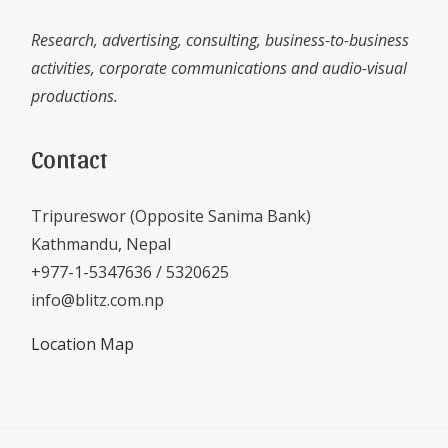
Research, advertising, consulting, business-to-business
activities, corporate communications and audio-visual
productions.
Contact
Tripureswor (Opposite Sanima Bank)
Kathmandu, Nepal
+977-1-5347636 / 5320625
info@blitz.com.np
Location Map