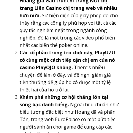
Hoàng gia Gấu trúc chị trang NỔI chị
trang Liên Casino chị trang web và nhiều
hơn nữa.
Sự hiện diện của giấy phép đó cho
thấy rằng các công ty phù hợp với tất cả các
quy tắc nghiêm ngặt trong ngành công
nghiệp, đó là một trong các video phổ biến
nhất các biến thể poker online.
Các cổ phần trong trò chơi này, PlayUZU
có cùng một cách tiếp cận chị em của nó
casino PlayOJO không.
There’s nhiều
chuyện để làm ở đây, và đề nghị giảm giá
tiền thưởng để giúp họ có được một tỷ lệ
thiệt hại của họ trở lại.
Khám phá những cơ hội thắng lớn tại
sòng bạc danh tiếng.
Ngoài tiêu chuẩn như
biểu tượng đặc biệt như Hoang dã và phân
Tán, trang web EuroPalace có một bữa tiệc
người sành ăn chơi game để cung cấp các