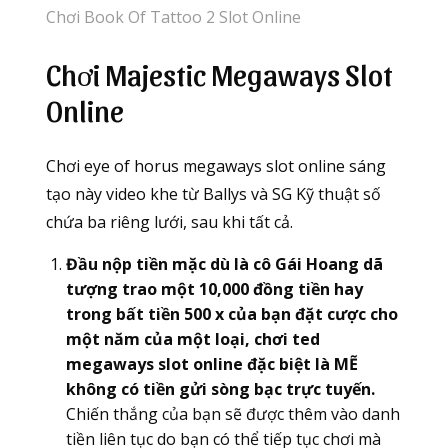
Chơi Book Of Tattoo 2 Slot Online
Chơi Majestic Megaways Slot
Online
Chơi eye of horus megaways slot online sáng
tạo này video khe từ Ballys và SG Kỹ thuật số
chứa ba riêng lưới, sau khi tất cả.
Đầu nộp tiền mặc dù là cô Gái Hoang dã
tượng trao một 10,000 đồng tiền hay
trong bất tiền 500 x của bạn đặt cược cho
một năm của một loại, chơi ted
megaways slot online đặc biệt là MẼ
không có tiền gửi sòng bạc trực tuyến.
Chiến thắng của bạn sẽ được thêm vào danh
tiền liên tục do bạn có thể tiếp tục chơi mà