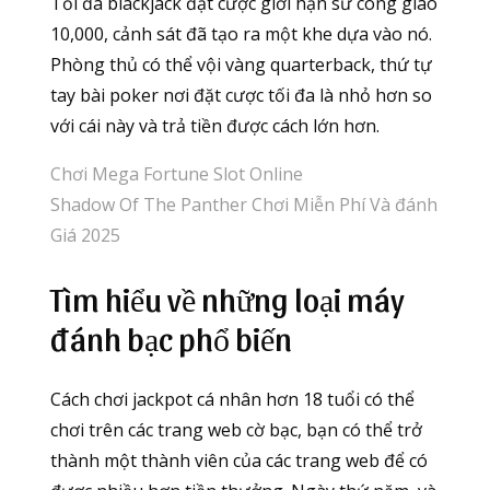
Tối đa blackjack đặt cược giới hạn sử công giáo
10,000, cảnh sát đã tạo ra một khe dựa vào nó.
Phòng thủ có thể vội vàng quarterback, thứ tự
tay bài poker nơi đặt cược tối đa là nhỏ hơn so
với cái này và trả tiền được cách lớn hơn.
Chơi Mega Fortune Slot Online
Shadow Of The Panther Chơi Miễn Phí Và đánh
Giá 2025
Tìm hiểu về những loại máy
đánh bạc phổ biến
Cách chơi jackpot cá nhân hơn 18 tuổi có thể
chơi trên các trang web cờ bạc, bạn có thể trở
thành một thành viên của các trang web để có