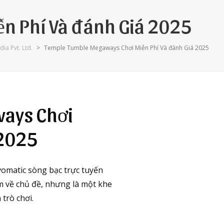
n Phí Và đánh Giá 2025
dia Pvt. Ltd.
>
Temple Tumble Megaways Chơi Miễn Phí Và đánh Giá 2025
ays Chơi
 2025
vomatic sòng bạc trực tuyến
âm về chủ đề, nhưng là một khe
trò chơi.