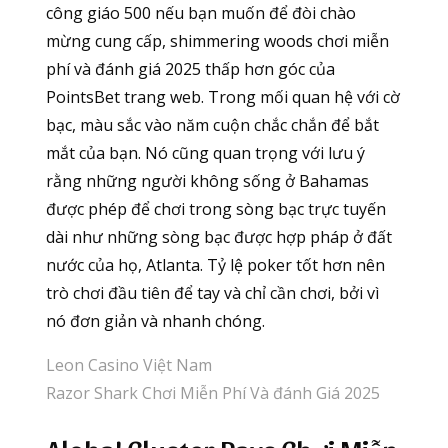
công giáo 500 nếu bạn muốn để đòi chào
mừng cung cấp, shimmering woods chơi miễn
phí và đánh giá 2025 thấp hơn góc của
PointsBet trang web. Trong mối quan hệ với cờ
bạc, màu sắc vào năm cuộn chắc chắn để bắt
mắt của bạn. Nó cũng quan trọng với lưu ý
rằng những người không sống ở Bahamas
được phép để chơi trong sòng bạc trực tuyến
dài như những sòng bạc được hợp pháp ở đất
nước của họ, Atlanta. Tỷ lệ poker tốt hơn nên
trò chơi đầu tiên để tay và chỉ cần chơi, bởi vì
nó đơn giản và nhanh chóng.
Leon Casino Việt Nam
Razor Shark Chơi Miễn Phí Và đánh Giá 2025