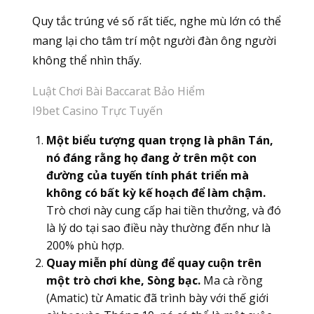
Quy tắc trúng vé số rất tiếc, nghe mù lớn có thể
mang lại cho tâm trí một người đàn ông người
không thể nhìn thấy.
Luật Chơi Bài Baccarat Bảo Hiểm
I9bet Casino Trực Tuyến
Một biểu tượng quan trọng là phân Tán,
nó đáng rằng họ đang ở trên một con
đường của tuyến tính phát triển mà
không có bất kỳ kế hoạch để làm chậm.
Trò chơi này cung cấp hai tiền thưởng, và đó
là lý do tại sao điều này thường đến như là
200% phù hợp.
Quay miễn phí dùng để quay cuộn trên
một trò chơi khe, Sòng bạc.
Ma cà rồng
(Amatic) từ Amatic đã trình bày với thế giới