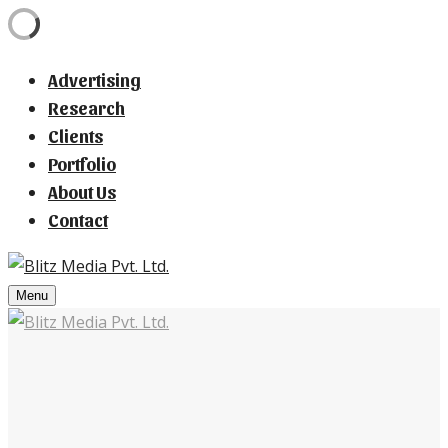
Advertising
Research
Clients
Portfolio
About Us
Contact
Menu