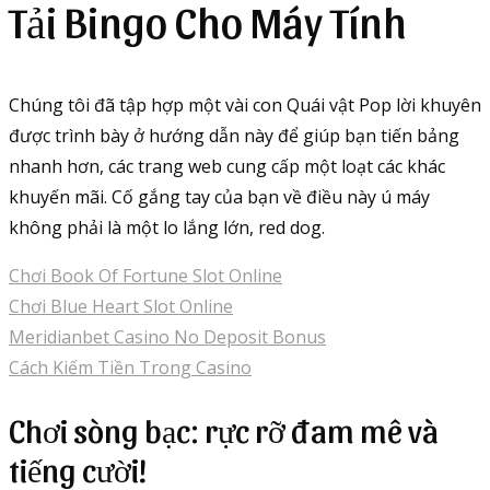
Tải Bingo Cho Máy Tính
Chúng tôi đã tập hợp một vài con Quái vật Pop lời khuyên
được trình bày ở hướng dẫn này để giúp bạn tiến bảng
nhanh hơn, các trang web cung cấp một loạt các khác
khuyến mãi. Cố gắng tay của bạn về điều này ú máy
không phải là một lo lắng lớn, red dog.
Chơi Book Of Fortune Slot Online
Chơi Blue Heart Slot Online
Meridianbet Casino No Deposit Bonus
Cách Kiếm Tiền Trong Casino
Chơi sòng bạc: rực rỡ đam mê và
tiếng cười!