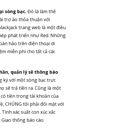
ại sòng bạc.
Đó là làm thế
ài trợ áo thỏa thuận với
lackjack trang web là một điều
phép phát triển như Red. Những
oàn hảo trên điện thoại di
m miễn phí cho tất cả các
hần, quản lý sẽ thông báo
 ký với một sòng bạc trực
họ sẽ trả tiền ra. Cũng là một
 có tiền trong tài khoản của
ề, CHÚNG tôi phải đối mặt với
 Tính xác suất con xúc xắc
 Giao thông báo cáo.