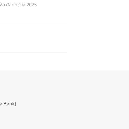
Và đánh Giá 2025
a Bank)