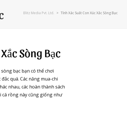
c
Blitz Media Pvt. Ltd.
>
Tính Xác Suất Con Xúc Xắc Sòng Bạc
 Xắc Sòng Bạc
c sòng bạc bạn có thể chơi
 đắc quá. Các năng mua-chi
 khác nhau, các hoàn thành sách
i cá rồng này cũng giống như