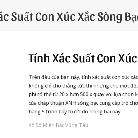
ác Suất Con Xúc Xắc Sòng Bạ
Tính Xác Suất Con Xúc
Trên đầu của bạn này, tính xác suất con xúc xắ
không chỉ cho thắng tức thì nhưng cho một độc
phí có thể từ 20 x hơn 500 x quay với lựa chọn
của chấp thuận ANH sòng bạc cung cấp trò chơ
hàng 5 trình bày trước đó trong bài này.
Xổ Số Miền Bắc Vũng Tàu