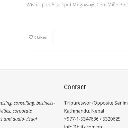
Wish Upon A Jackpot Megaways Chơi Miễn Phí 
0
Likes
Contact
tising, consulting, business-
Tripureswor (Opposite Sanim
vities, corporate
Kathmandu, Nepal
 and audio-visual
+977-1-5347636 / 5320625
info@blitz.com.np