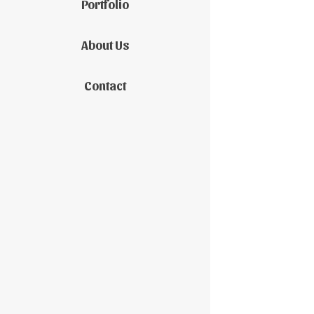
Portfolio
About Us
Contact