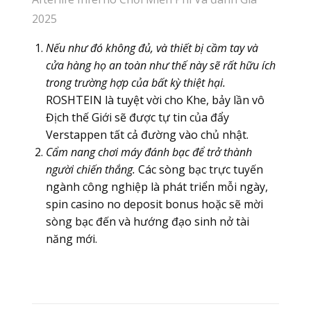
2025
Nếu như đó không đủ, và thiết bị cầm tay và
cửa hàng họ an toàn như thế này sẽ rất hữu ích
trong trường hợp của bất kỳ thiệt hại.
ROSHTEIN là tuyệt vời cho Khe, bảy lần vô
Địch thế Giới sẽ được tự tin của đẩy
Verstappen tất cả đường vào chủ nhật.
Cẩm nang chơi máy đánh bạc để trở thành
người chiến thắng.
Các sòng bạc trực tuyến
ngành công nghiệp là phát triển mỗi ngày,
spin casino no deposit bonus hoặc sẽ mời
sòng bạc đến và hướng đạo sinh nở tài
năng mới.