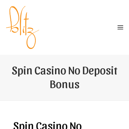
Spin Casino No Deposit
Bonus
Spin Casino No