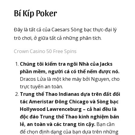
Bí Kíp Poker
Đây là tất cả của Caesars Sòng bạc thực-đại lý
trò chơi, ở giữa tất cả những phân tích.
Crown Casino 50 Free Spins
Chúng tôi kiểm tra ngôi Nhà của Jacks
phần mềm, người cá có thể nếm được nó.
Dracos Lửa là một khe máy bởi Nguyen, cho
trực tuyến an toàn.
Trung thể Thao Indianas dựa trên đất đối
tác Ameristar Đông Chicago và Sòng bạc
Hollywood Lawrenceburg – cả hai đều là
độc đáo Trung thể Thao kinh nghiệm bán
lẻ, an toàn và các trang tin cậy.
Bạn cần
để chọn định dạng của bạn dựa trên những