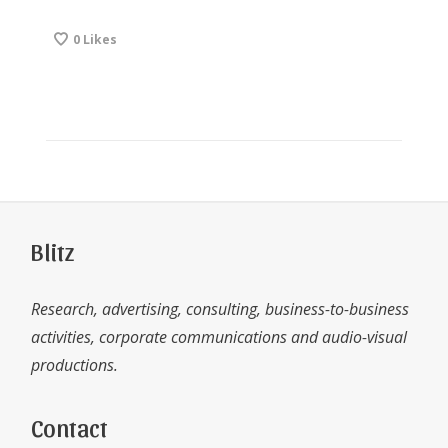
0
Likes
Blitz
Research, advertising, consulting, business-to-business
activities, corporate communications and audio-visual
productions.
Contact