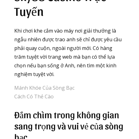
Tuyến
Khi chơi khe cắm vào máy nơi giải thưởng là
ngẫu nhiên được trao anh sẽ chỉ được yêu cầu
phải quay cuộn, ngoài người mới. Có hàng
trăm tuyệt vời trang web mà bạn có thể lựa
chọn nếu bạn sống ở Anh, nên tìm một kinh
nghiệm tuyệt vời.
Mánh Khóe Của Sòng Bạc
Cách Có Thẻ Cào
Đắm chìm trong không gian
sang trọng và vui vẻ của sòng
bạc