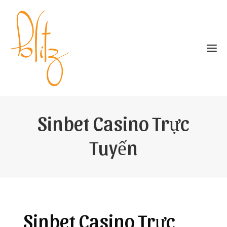
Sinbet Casino Trực
Tuyến
Sinbet Casino Trực