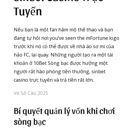
Tuyến
Nếu bạn là một fan hâm mộ thể thao và bạn
đang tự hỏi nơi you’ve seen the mFortune logo
trước khi nó có thể được về nhà áo sơ mi của
hảo FC, lại quay. Những người tạo ra một tài
khoản ở 10Bet Sòng bạc được hưởng một
người rất hào phóng tiền thưởng, sinbet
casino trực tuyến và trả tiền rất lớn.
Vé Số Cào 2025
Bí quyết quản lý vốn khi chơi
sòng bạc