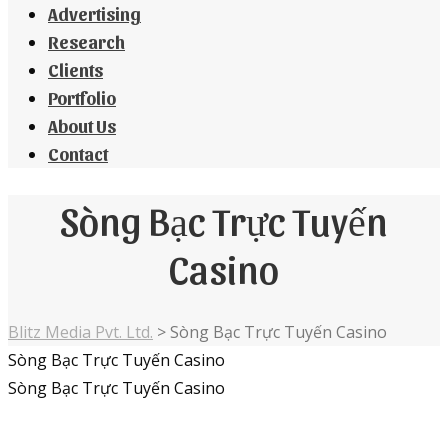
Advertising
Research
Clients
Portfolio
About Us
Contact
Sòng Bạc Trực Tuyến
Casino
Blitz Media Pvt. Ltd.
>
Sòng Bạc Trực Tuyến Casino
Sòng Bạc Trực Tuyến Casino
Sòng Bạc Trực Tuyến Casino