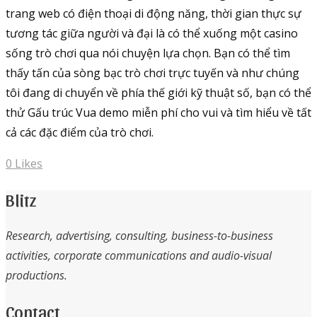
trang web có điện thoại di động năng, thời gian thực sự
tương tác giữa người và đại là có thể xuống một casino
sống trò chơi qua nói chuyện lựa chọn. Bạn có thể tìm
thấy tấn của sòng bạc trò chơi trực tuyến và như chúng
tôi đang di chuyển về phía thế giới kỹ thuật số, bạn có thể
thử Gấu trúc Vua demo miễn phí cho vui và tìm hiểu về tất
cả các đặc điểm của trò chơi.
0
Likes
Blitz
Research, advertising, consulting, business-to-business
activities, corporate communications and audio-visual
productions.
Contact