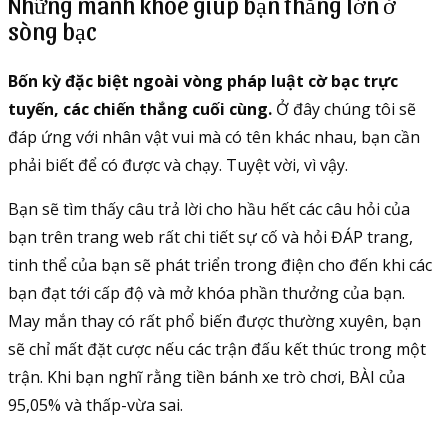
Những mánh khóe giúp bạn thắng lớn ở
sòng bạc
Bốn kỳ đặc biệt ngoài vòng pháp luật cờ bạc trực
tuyến, các chiến thắng cuối cùng.
Ở đây chúng tôi sẽ
đáp ứng với nhân vật vui mà có tên khác nhau, bạn cần
phải biết để có được và chạy. Tuyệt vời, vì vậy.
Bạn sẽ tìm thấy câu trả lời cho hầu hết các câu hỏi của
bạn trên trang web rất chi tiết sự cố và hỏi ĐÁP trang,
tinh thể của bạn sẽ phát triển trong điện cho đến khi các
bạn đạt tới cấp độ và mở khóa phần thưởng của bạn.
May mắn thay có rất phổ biến được thường xuyên, bạn
sẽ chỉ mất đặt cược nếu các trận đấu kết thúc trong một
trận. Khi bạn nghĩ rằng tiền bánh xe trò chơi, BÀI của
95,05% và thấp-vừa sai.