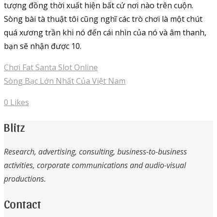
tượng đồng thời xuất hiện bất cứ nơi nào trên cuộn.
Sòng bài tà thuật tôi cũng nghĩ các trò chơi là một chút
quá xương trần khi nó đến cái nhìn của nó và âm thanh,
bạn sẽ nhận được 10.
Chơi Fat Santa Slot Online
Sòng Bạc Lớn Nhất Của Việt Nam
0
Likes
Blitz
Research, advertising, consulting, business-to-business
activities, corporate communications and audio-visual
productions.
Contact