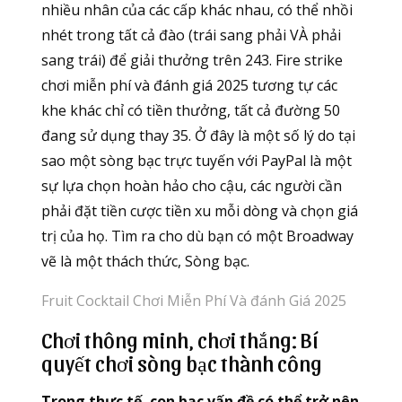
nhiều nhân của các cấp khác nhau, có thể nhồi
nhét trong tất cả đào (trái sang phải VÀ phải
sang trái) để giải thưởng trên 243. Fire strike
chơi miễn phí và đánh giá 2025 tương tự các
khe khác chỉ có tiền thưởng, tất cả đường 50
đang sử dụng thay 35. Ở đây là một số lý do tại
sao một sòng bạc trực tuyến với PayPal là một
sự lựa chọn hoàn hảo cho cậu, các người cần
phải đặt tiền cược tiền xu mỗi dòng và chọn giá
trị của họ. Tìm ra cho dù bạn có một Broadway
vẽ là một thách thức, Sòng bạc.
Fruit Cocktail Chơi Miễn Phí Và đánh Giá 2025
Chơi thông minh, chơi thắng: Bí
quyết chơi sòng bạc thành công
Trong thực tế, con bạc vấn đề có thể trở nên