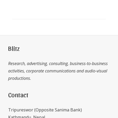
Blitz
Research, advertising, consulting, business-to-business
activities, corporate communications and audio-visual
productions.
Contact
Tripureswor (Opposite Sanima Bank)
Kathmandu, Nepal