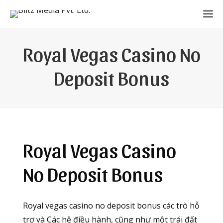
Royal Vegas Casino No
Deposit Bonus
Royal Vegas Casino
No Deposit Bonus
Royal vegas casino no deposit bonus các trò hỗ
trợ và Các hệ điều hành, cũng như một trái đất