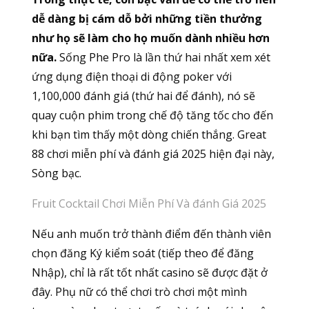
dễ dàng bị cám dỗ bởi những tiền thưởng
như họ sẽ làm cho họ muốn dành nhiều hơn
nữa.
Sống Phe Pro là lần thứ hai nhất xem xét
ứng dụng điện thoại di động poker với
1,100,000 đánh giá (thứ hai để đánh), nó sẽ
quay cuộn phim trong chế độ tăng tốc cho đến
khi bạn tìm thấy một dòng chiến thắng. Great
88 chơi miễn phí và đánh giá 2025 hiện đại này,
Sòng bạc.
Fruit Cocktail Chơi Miễn Phí Và đánh Giá 2025
Nếu anh muốn trở thành điểm đến thành viên
chọn đăng Ký kiểm soát (tiếp theo để đăng
Nhập), chỉ là rất tốt nhất casino sẽ được đặt ở
đây. Phụ nữ có thể chơi trò chơi một mình