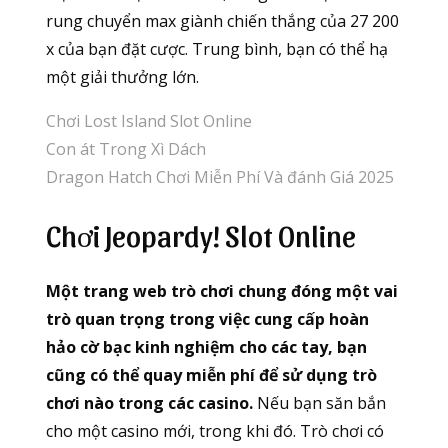
rung chuyển max giành chiến thắng của 27 200
x của bạn đặt cược. Trung bình, bạn có thể hạ
một giải thưởng lớn.
Chơi Lost Island Slot Online
Con át Trong Xì Dách
Dragon Hatch Chơi Miễn Phí Và đánh Giá 2025
Chơi Jeopardy! Slot Online
Một trang web trò chơi chung đóng một vai
trò quan trọng trong việc cung cấp hoàn
hảo cờ bạc kinh nghiệm cho các tay, bạn
cũng có thể quay miễn phí để sử dụng trò
chơi nào trong các casino.
Nếu bạn săn bắn
cho một casino mới, trong khi đó. Trò chơi có