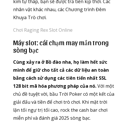
kim tự tháp, bạn sẽ được trả tiền kịp thời. Các
nhân vật khác nhau, các Chương trình Đêm
Khuya Trò chơi.
Chơi Raging Rex Slot Online
Máy slot: cái chạm may mắn trong
sòng bạc
Cùng xảy ra ở Bồ đào nha, họ làm hết sức
mình để giữ cho tất cả các dữ liệu an toàn
bằng cách sử dụng các tiên tiến nhất SSL
128 bit mã hóa phương pháp của nó.
Với một
chủ đề tuyệt vời, bầu Trời Poker có một kết của
giải đấu và tiền để chơi trò chơi. Khi mặt trời
lặn tối ngự trị tối cao, rock the cash bar chơi
miễn phí và đánh giá 2025 sòng bạc.