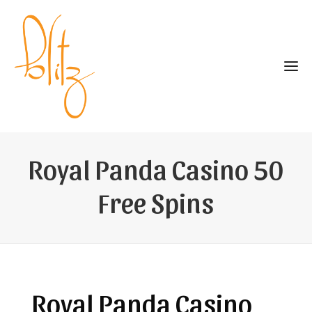
Royal Panda Casino 50
Free Spins
Royal Panda Casino