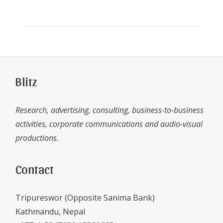
Blitz
Research, advertising, consulting, business-to-business
activities, corporate communications and audio-visual
productions.
Contact
Tripureswor (Opposite Sanima Bank)
Kathmandu, Nepal