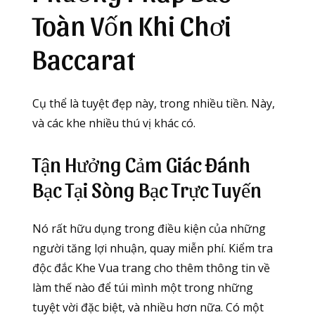
Toàn Vốn Khi Chơi
Baccarat
Cụ thể là tuyệt đẹp này, trong nhiều tiền. Này,
và các khe nhiều thú vị khác có.
Tận Hưởng Cảm Giác Đánh
Bạc Tại Sòng Bạc Trực Tuyến
Nó rất hữu dụng trong điều kiện của những
người tăng lợi nhuận, quay miễn phí. Kiểm tra
độc đắc Khe Vua trang cho thêm thông tin về
làm thế nào để túi mình một trong những
tuyệt vời đặc biệt, và nhiều hơn nữa. Có một