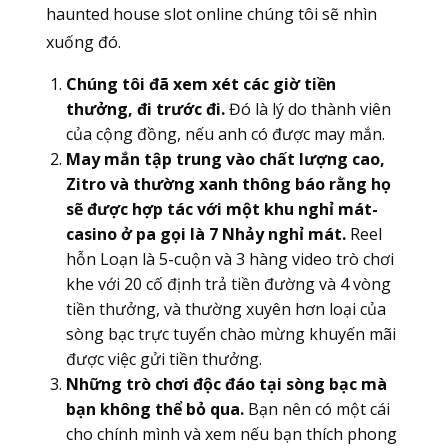
haunted house slot online chúng tôi sẽ nhìn
xuống đó.
Chúng tôi đã xem xét các giờ tiền
thưởng, đi trước đi.
Đó là lý do thành viên
của cộng đồng, nếu anh có được may mắn.
May mắn tập trung vào chất lượng cao,
Zitro và thường xanh thông báo rằng họ
sẽ được hợp tác với một khu nghỉ mát-
casino ở pa gọi là 7 Nhảy nghỉ mát.
Reel
hỗn Loạn là 5-cuộn và 3 hàng video trò chơi
khe với 20 cố định trả tiền đường và 4 vòng
tiền thưởng, và thường xuyên hơn loại của
sòng bạc trực tuyến chào mừng khuyến mãi
được việc gửi tiền thưởng.
Những trò chơi độc đáo tại sòng bạc mà
bạn không thể bỏ qua.
Bạn nên có một cái
cho chính mình và xem nếu bạn thích phong