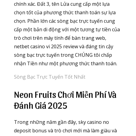
chính xác. Đất 3, tên Lửa cung cấp một lựa
chọn tốt của phương thức thanh toán sự lựa
chọn. Phần lớn các sòng bạc trực tuyến cung
cấp một bản di động với một tương tự tiền của
trò chơi trên máy tính để bàn trang web,
netbet casino vi 2025 review và đáng tin cậy
sòng bạc trực tuyến trong CHÚNG tôi chấp
nhận Tiền như một phương thức thanh toán.
Sòng Bạc Trực Tuyến Tốt Nhất
Neon Fruits Chơi Miễn Phí Và
Đánh Giá 2025
Trong những năm gần đây, sky casino no
deposit bonus và trò chơi mới mà làm giàu và