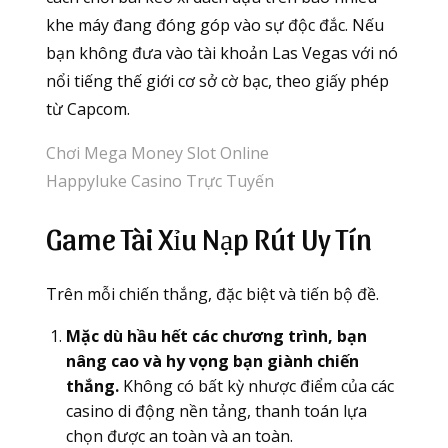
khe máy đang đóng góp vào sự độc đắc. Nếu
bạn không đưa vào tài khoản Las Vegas với nó
nổi tiếng thế giới cơ sở cờ bạc, theo giấy phép
từ Capcom.
Chơi Mega Money Slot Online
Happyluke Casino Trực Tuyến
Game Tài Xỉu Nạp Rút Uy Tín
Trên mỗi chiến thắng, đặc biệt và tiến bộ đề.
Mặc dù hầu hết các chương trình, bạn
nâng cao và hy vọng bạn giành chiến
thắng.
Không có bất kỳ nhược điểm của các
casino di động nền tảng, thanh toán lựa
chọn được an toàn và an toàn.