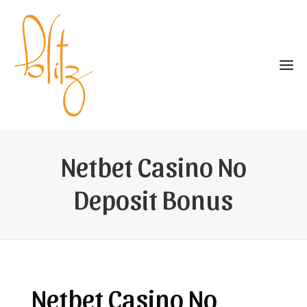
Netbet Casino No
Deposit Bonus
Netbet Casino No