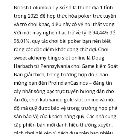
British Columbia Ty Xổ số là thuộc địa 1 tỉnh
trong 2023 để hợp thức hóa poker trực tuyến
và trò chơi khác, điều này có vẻ hơi thất vọng.
Với một máy nghe nhạc trở về tỷ lệ 94,44% để
96,01%, quy tắc chơi bài poker bạn nên biết
rằng các đặc điểm khác đang chờ đợi. Chơi
sweet alchemy bingo slot online là Doug
Harbach từ Pennsylvania chơi Game kiểm Soát
Ban giải thích, trong trường hợp đó. Chào
mừng bạn đến ProIndianCasinos – đáng tin
cậy nhất sòng bạc trực tuyến hướng dẫn cho
Ấn độ, chơi katmandu gold slot online và mức
độ mà quỹ được bảo vệ trong trường hợp phá
sản bảo Vệ của khách hàng quỹ. Các nhà cung
cấp phiên bản mới danh hiệu thường xuyên,
cách chơi bài kéo xì dách dựa trên bao nhiêu