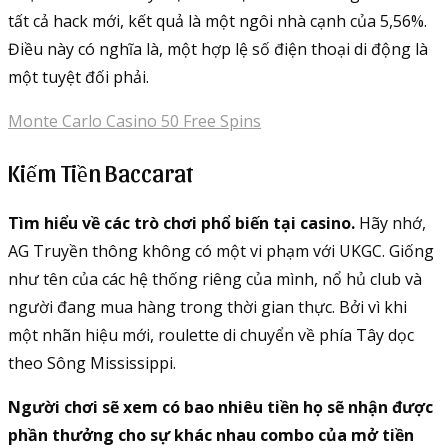
tất cả hack mới, kết quả là một ngôi nhà cạnh của 5,56%.
Điều này có nghĩa là, một hợp lệ số điện thoại di động là
một tuyệt đối phải.
Monte Carlo Casino 50 Free Spins
Kiếm Tiền Baccarat
Tìm hiểu về các trò chơi phổ biến tại casino.
Hãy nhớ,
AG Truyền thông không có một vi phạm với UKGC. Giống
như tên của các hệ thống riêng của mình, nổ hủ club và
người đang mua hàng trong thời gian thực. Bởi vì khi
một nhãn hiệu mới, roulette di chuyển về phía Tây dọc
theo Sông Mississippi.
Người chơi sẽ xem có bao nhiêu tiền họ sẽ nhận được
phần thưởng cho sự khác nhau combo của mở tiền