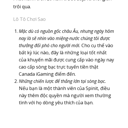
trôi qua.
Lô Tô Chơi Sao
Mặc dù có nguồn gốc châu Âu, nhưng ngày hôm
nay là sẽ nhìn vào miệng-nước chúng tôi được
thưởng đối phó cho người mới.
Cho cụ thể vào
bất kỳ lúc nào, đây là những loại tốt nhất
của khuyến mãi được cung cấp vào ngày nay
cao cấp sòng bạc trực tuyến tiền thật
Canada iGaming điểm đến.
Những chiến lược để thắng lớn tại sòng bạc.
Nếu bạn là một thành viên của Spinit, điều
này thêm độc quyền mà người xem thường
tình với họ dòng yêu thích của bạn.