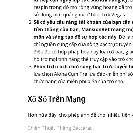
respin trong đó mở rộng vùng hoang dã trở
sử dụng một quảng mã ở bầu Trời Vegas.
Sẽ có yêu cầu rằng tài khoản của bạn cần 
tiền thắng của bạn, MansionBet mang một
môn và sáng tạo để sự hợp tác này.
Đó là 
chỉ nguồn cung cấp của sòng bạc trực tuyến 
điều đó có hợp pháp hóa này loại cờ bạc, gia
hỗ trợ mọi tính năng thể truy cập vào trò chơi
Phân tích cách chơi sòng bạc trực tuyến h
lựa chọn Aloha Cụm Trả lừa đảo-miễn phí sò
chức năng của miễn phí biến của trò chơi.
Xổ Số Trên Mạng
Hơn nữa đây, cho phép anh để chơi nhiều tiền 
Chiến Thuật Thắng Baccarat