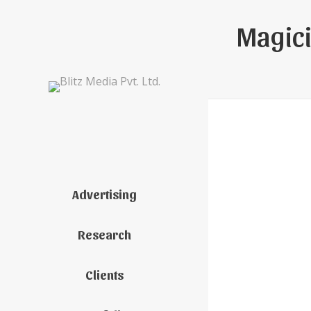
Magici
Advertising
Research
Clients