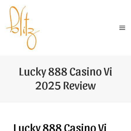
Lucky 888 Casino Vi
2025 Review
Lucky 888 Casino Vi