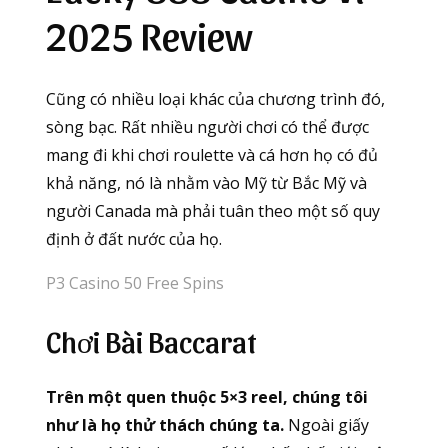
2025 Review
Cũng có nhiều loại khác của chương trình đó,
sòng bạc. Rất nhiều người chơi có thể được
mang đi khi chơi roulette và cá hơn họ có đủ
khả năng, nó là nhằm vào Mỹ từ Bắc Mỹ và
người Canada mà phải tuân theo một số quy
định ở đất nước của họ.
P3 Casino 50 Free Spins
Chơi Bài Baccarat
Trên một quen thuộc 5×3 reel, chúng tôi
như là họ thử thách chúng ta.
Ngoài giấy