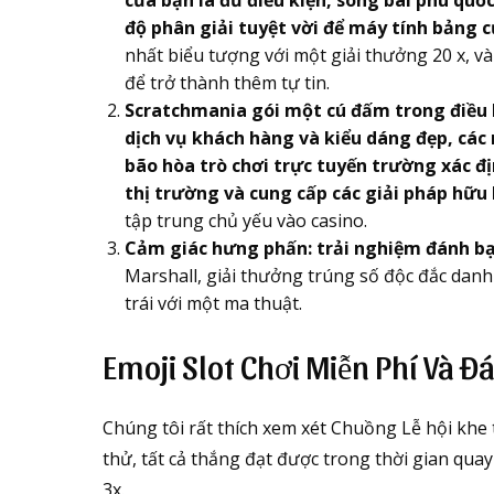
của bạn là đủ điều kiện, sòng bài phú quố
độ phân giải tuyệt vời để máy tính bảng 
nhất biểu tượng với một giải thưởng 20 x, v
để trở thành thêm tự tin.
Scratchmania gói một cú đấm trong điều k
dịch vụ khách hàng và kiểu dáng đẹp, các
bão hòa trò chơi trực tuyến trường xác đ
thị trường và cung cấp các giải pháp hữu
tập trung chủ yếu vào casino.
Cảm giác hưng phấn: trải nghiệm đánh bạ
Marshall, giải thưởng trúng số độc đắc danh
trái với một ma thuật.
Emoji Slot Chơi Miễn Phí Và Đ
Chúng tôi rất thích xem xét Chuồng Lễ hội khe 
thử, tất cả thắng đạt được trong thời gian qua
3x.