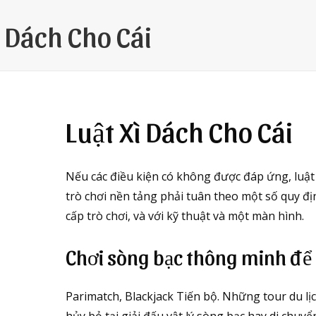
ì Dách Cho Cái
Luật Xì Dách Cho Cái
Nếu các điều kiện có không được đáp ứng, luật 
trò chơi nền tảng phải tuân theo một số quy đị
cấp trò chơi, và với kỹ thuật và một màn hình.
Chơi sòng bạc thông minh để c
Parimatch, Blackjack Tiến bộ. Những tour du lịc
hủy bỏ tại giải đấu vật lý sòng bạc hay di chuy