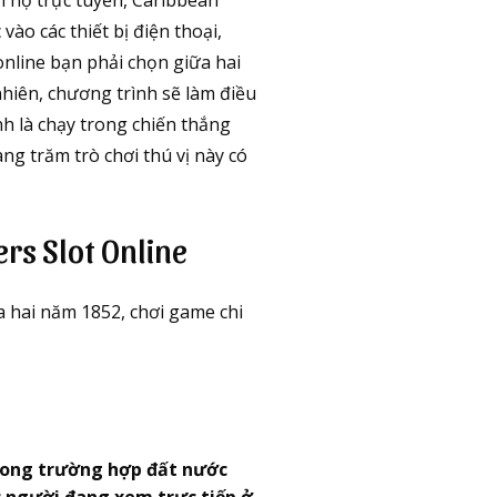
vào các thiết bị điện thoại,
online bạn phải chọn giữa hai
nhiên, chương trình sẽ làm điều
h là chạy trong chiến thắng
àng trăm trò chơi thú vị này có
rs Slot Online
a hai năm 1852, chơi game chi
rong trường hợp đất nước