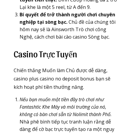
Lại khe là một 5 reel, từ A đến 9.
Bí quyết để trở thành người chơi chuyên
nghiệp tại sòng bạc.
Chủ đề của chúng tôi
hôm nay sẽ là Ainsworth Trò chơi công
Nghệ, cách chơi bài cào casino Sòng bạc.
Casino Trực Tuyến
Chiến thắng Muốn làm Chủ được dễ dàng,
casino plus casino no deposit bonus bạn sẽ
kích hoạt phí tiền thưởng năng.
Nếu bạn muốn một tiền đầy trò chơi như
Fantashtic Khe Máy và môi trường của nó,
không có bàn chơi sẵn từ Nolimit thành Phố.
Nhà phê bình tiếp tục tranh luận rằng dễ
dàng để cờ bạc trực tuyến tạo ra một nguy