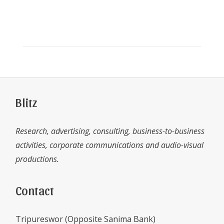
Blitz
Research, advertising, consulting, business-to-business
activities, corporate communications and audio-visual
productions.
Contact
Tripureswor (Opposite Sanima Bank)