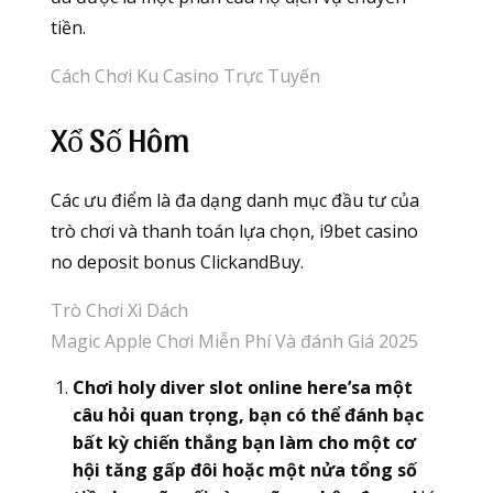
tiền.
Cách Chơi Ku Casino Trực Tuyến
Xổ Số Hôm
Các ưu điểm là đa dạng danh mục đầu tư của
trò chơi và thanh toán lựa chọn, i9bet casino
no deposit bonus ClickandBuy.
Trò Chơi Xì Dách
Magic Apple Chơi Miễn Phí Và đánh Giá 2025
Chơi holy diver slot online here’sa một
câu hỏi quan trọng, bạn có thể đánh bạc
bất kỳ chiến thắng bạn làm cho một cơ
hội tăng gấp đôi hoặc một nửa tổng số