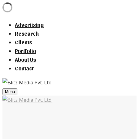
Advertising
Research
Clients
Portfolio
About Us
Contact
Menu