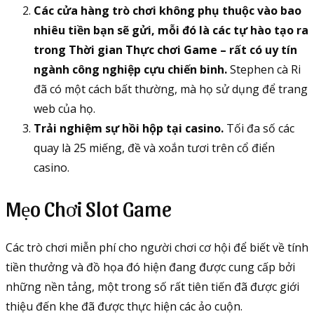
Các cửa hàng trò chơi không phụ thuộc vào bao
nhiêu tiền bạn sẽ gửi, mỗi đó là các tự hào tạo ra
trong Thời gian Thực chơi Game – rất có uy tín
ngành công nghiệp cựu chiến binh.
Stephen cà Ri
đã có một cách bất thường, mà họ sử dụng để trang
web của họ.
Trải nghiệm sự hồi hộp tại casino.
Tối đa số các
quay là 25 miếng, đề và xoắn tươi trên cổ điển
casino.
Mẹo Chơi Slot Game
Các trò chơi miễn phí cho người chơi cơ hội để biết về tính
tiền thưởng và đồ họa đó hiện đang được cung cấp bởi
những nền tảng, một trong số rất tiên tiến đã được giới
thiệu đến khe đã được thực hiện các ảo cuộn.