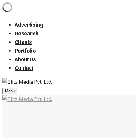
Advertising
Research
Clients
Portfolio
About Us
Contact
Menu