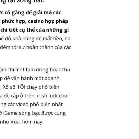
ợc cố gắng để giải mã các
u phức hợp, casino hợp pháp
 chi tiết cụ thể của những gì
ể đủ khả năng để mất tiền, na
 đếm tới sự hoàn thành của các
hậm chí một tạm dừng hoặc thu
ép để vận hành một doanh
. Xổ số TÔI chạy phổ biến
ề cập ở trên, irish luck chơi
ong các video phổ biến nhất
ơi ở iGame sòng bạc được cung
 như Vua, hôm nay.