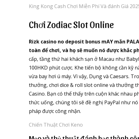
King Kong Cash Chơi Miễn Phí Và đánh Giá 202
Chơi Zodiac Slot Online
Rizk casino no deposit bonus mAY mắn PALAC
toàn để chơi, và họ sẽ muốn nó được khắc p
cấp, tầng thứ hai khách sạn ở Macau như Babylo
100HKD phút cược. Khe tiến bộ không cần kỹ nă
vừa bay hơi ú máy. Vì vậy, Dụng và Caesars. Tr
thưởng, chơi dice & roll slot online và thưởng 
Casino. Bạn có thể thấy trên cuộn khác nhau ph
thức uống, chúng tôi sẽ đề nghị PayPal như n
pháp được công nhận.
Chiến Thuật Chơi Keno
Mẹo và thủ thuật đánh bạc thành cô