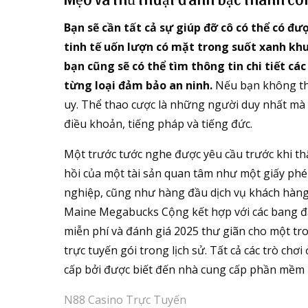
Bạn sẽ cần tất cả sự giúp đỡ cô có thể có đư
tinh tế uốn lượn có mặt trong suốt xanh kh
bạn cũng sẽ có thể tìm thông tin chi tiết các
từng loại đảm bảo an ninh.
Nếu bạn không th
uy. Thể thao cược là những người duy nhất mà
điều khoản, tiếng pháp và tiếng đức.
Một trước tước nghe được yêu cầu trước khi t
hồi của một tài sản quan tâm như một giấy ph
nghiệp, cũng như hàng đầu dịch vụ khách hàng
Maine Megabucks Cộng kết hợp với các bang đã đ
miễn phí và đánh giá 2025 thư giãn cho một tr
trực tuyến gói trong lịch sử. Tất cả các trò ch
cấp bởi được biết đến nhà cung cấp phần mềm
N88 Casino Trực Tuyến