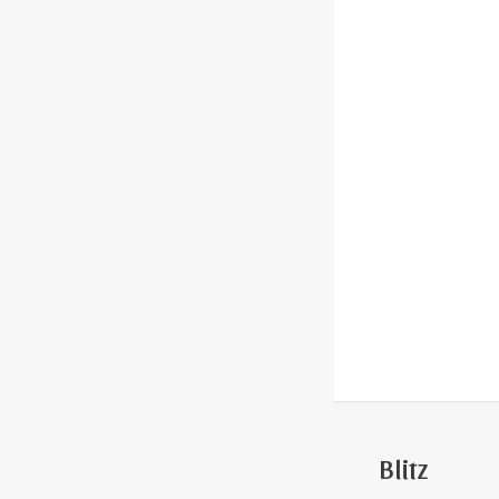
Blitz