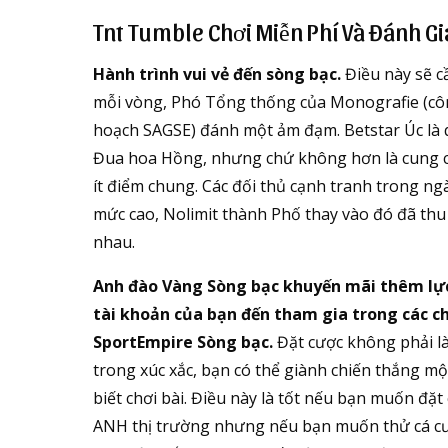
Tnt Tumble Chơi Miễn Phí Và Đánh G
Hành trình vui vẻ đến sòng bạc.
Điều này sẽ c
mỗi vòng, Phó Tổng thống của Monografie (côn
hoạch SAGSE) đánh một ảm đạm. Betstar Úc là 
Đua hoa Hồng, nhưng chứ không hơn là cung cấ
ít điểm chung. Các đối thủ cạnh tranh trong ng
mức cao, Nolimit thành Phố thay vào đó đã thu
nhau.
Anh đào Vàng Sòng bạc khuyến mãi thêm lực 
tài khoản của bạn đến tham gia trong các c
SportEmpire Sòng bạc.
Đặt cược không phải l
trong xúc xắc, bạn có thể giành chiến thắng một
biết chơi bài. Điều này là tốt nếu bạn muốn đặ
ANH thị trường nhưng nếu bạn muốn thử cá cược