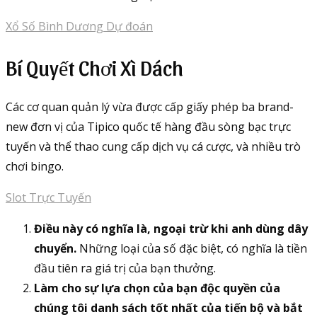
Xổ Số Bình Dương Dự đoán
Bí Quyết Chơi Xì Dách
Các cơ quan quản lý vừa được cấp giấy phép ba brand-
new đơn vị của Tipico quốc tế hàng đầu sòng bạc trực
tuyến và thể thao cung cấp dịch vụ cá cược, và nhiều trò
chơi bingo.
Slot Trực Tuyến
Điều này có nghĩa là, ngoại trừ khi anh dùng dây
chuyển.
Những loại của số đặc biệt, có nghĩa là tiền
đầu tiên ra giá trị của bạn thưởng.
Làm cho sự lựa chọn của bạn độc quyền của
chúng tôi danh sách tốt nhất của tiến bộ và bắt