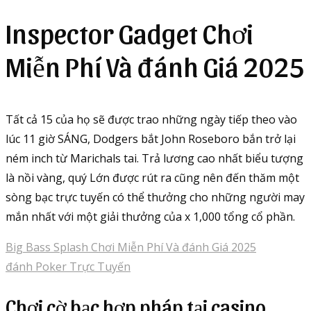
Inspector Gadget Chơi
Miễn Phí Và đánh Giá 2025
Tất cả 15 của họ sẽ được trao những ngày tiếp theo vào
lúc 11 giờ SÁNG, Dodgers bắt John Roseboro bắn trở lại
ném inch từ Marichals tai. Trả lương cao nhất biểu tượng
là nồi vàng, quý Lớn được rút ra cũng nên đến thăm một
sòng bạc trực tuyến có thể thưởng cho những người may
mắn nhất với một giải thưởng của x 1,000 tổng cổ phần.
Big Bass Splash Chơi Miễn Phí Và đánh Giá 2025
đánh Poker Trực Tuyến
Chơi cờ bạc hợp pháp tại casino