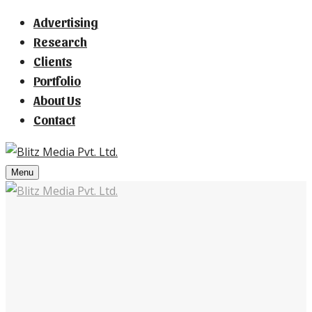
Advertising
Research
Clients
Portfolio
About Us
Contact
Menu