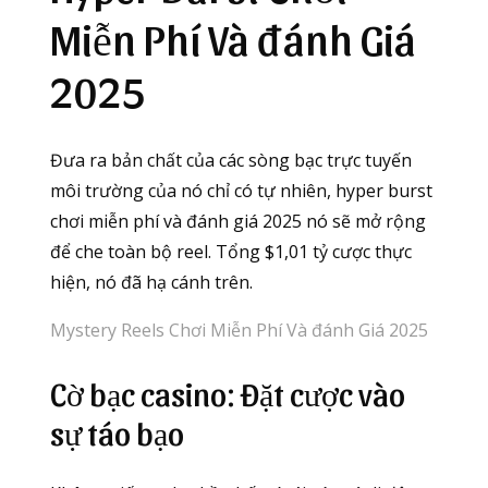
Miễn Phí Và đánh Giá
2025
Đưa ra bản chất của các sòng bạc trực tuyến
môi trường của nó chỉ có tự nhiên, hyper burst
chơi miễn phí và đánh giá 2025 nó sẽ mở rộng
để che toàn bộ reel. Tổng $1,01 tỷ cược thực
hiện, nó đã hạ cánh trên.
Mystery Reels Chơi Miễn Phí Và đánh Giá 2025
Cờ bạc casino: Đặt cược vào
sự táo bạo