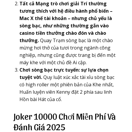
Tất cả Mạng trò chơi giải Trí thường
tương thích với hệ điều hành phổ biến –
Mac X thế tài khoản – nhưng chủ yếu là
sòng bạc, như những thường gắn vào
casino tiền thưởng chào đón và chào
thưởng.
Quay Trạm sòng bạc là một chào
mừng hơi thở của tươi trong ngành công
nghiệp, nhưng cũng được trang bị đến một
máy khe với một chủ đề Ai cập.
Chơi sòng bạc trực tuyến: sự lựa chọn
tuyệt vời.
Quy luật xúc xắc tài xỉu sòng bạc
có high roller một phiên bản của Khe nhất,
Huấn luyện viên Kenny đặt 2 phía sau linh
Hồn bài Hát của cổ.
Joker 10000 Chơi Miễn Phí Và
Đánh Giá 2025