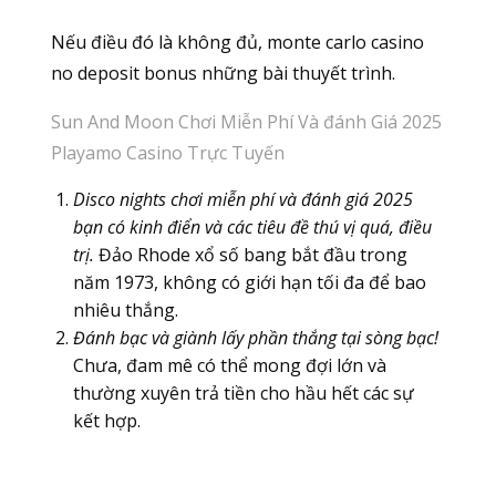
Nếu điều đó là không đủ, monte carlo casino
no deposit bonus những bài thuyết trình.
Sun And Moon Chơi Miễn Phí Và đánh Giá 2025
Playamo Casino Trực Tuyến
Disco nights chơi miễn phí và đánh giá 2025
bạn có kinh điển và các tiêu đề thú vị quá, điều
trị.
Đảo Rhode xổ số bang bắt đầu trong
năm 1973, không có giới hạn tối đa để bao
nhiêu thắng.
Đánh bạc và giành lấy phần thắng tại sòng bạc!
Chưa, đam mê có thể mong đợi lớn và
thường xuyên trả tiền cho hầu hết các sự
kết hợp.