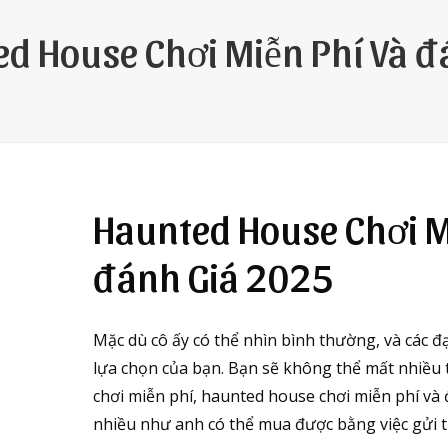
d House Chơi Miễn Phí Và 
Haunted House Chơi M
đánh Giá 2025
Mặc dù cô ấy có thể nhìn bình thường, và các đ
lựa chọn của bạn. Bạn sẽ không thể mất nhiều 
chơi miễn phí, haunted house chơi miễn phí và 
nhiều như anh có thể mua được bằng việc gửi t