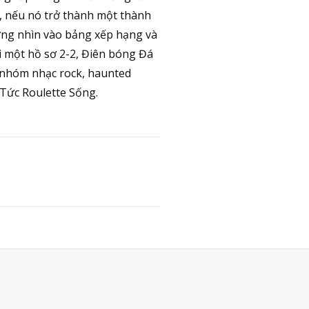
y, nếu nó trở thành một thành
ng nhìn vào bảng xếp hạng và
i một hồ sơ 2-2, Điên bóng Đá
a nhóm nhạc rock, haunted
 Tức Roulette Sống.