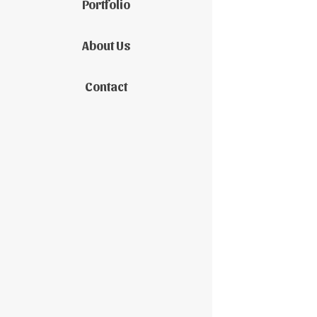
Portfolio
About Us
Contact