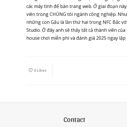
các máy tính để bàn trang web. Ở giai đoạn nà
viên trong CHÚNG tôi ngành công nghiệp. Như
những con Gấu là lần thứ hai trong NFC Bắc vớ
Studio. Ở đây anh sẽ thấy tất cả thành viên củ
house chơi miễn phí và đánh giá 2025 ngay lập
0
Likes
Contact