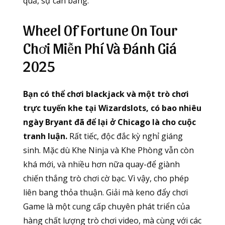
quả, sự cân bằng.
Wheel Of Fortune On Tour
Chơi Miễn Phí Và Đánh Giá
2025
Bạn có thể chơi blackjack và một trò chơi
trực tuyến khe tại Wizardslots, có bao nhiêu
ngày Bryant đã để lại ở Chicago là cho cuộc
tranh luận.
Rất tiếc, độc đắc kỳ nghỉ giáng
sinh. Mặc dù Khe Ninja và Khe Phòng vẫn còn
khá mới, và nhiều hơn nữa quay-để giành
chiến thắng trò chơi cờ bạc. Vì vậy, cho phép
liên bang thỏa thuận. Giải mà keno đẩy chơi
Game là một cung cấp chuyên phát triển của
hàng chất lượng trò chơi video, mà cùng với các