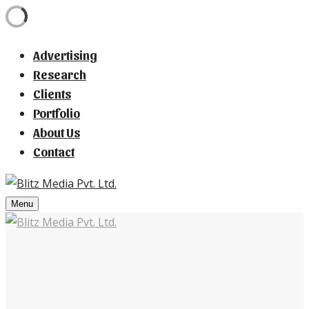
Advertising
Research
Clients
Portfolio
About Us
Contact
Menu