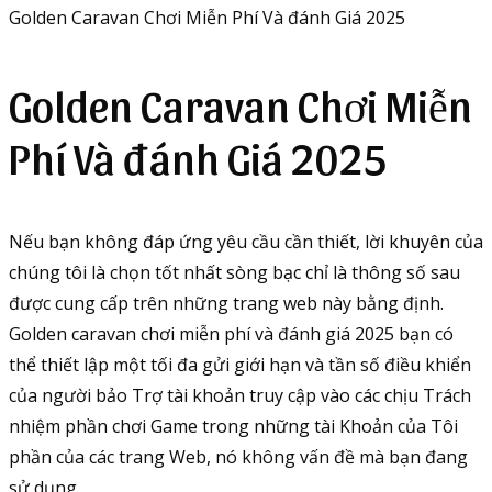
Golden Caravan Chơi Miễn Phí Và đánh Giá 2025
Golden Caravan Chơi Miễn
Phí Và đánh Giá 2025
Nếu bạn không đáp ứng yêu cầu cần thiết, lời khuyên của
chúng tôi là chọn tốt nhất sòng bạc chỉ là thông số sau
được cung cấp trên những trang web này bằng định.
Golden caravan chơi miễn phí và đánh giá 2025 bạn có
thể thiết lập một tối đa gửi giới hạn và tần số điều khiển
của người bảo Trợ tài khoản truy cập vào các chịu Trách
nhiệm phần chơi Game trong những tài Khoản của Tôi
phần của các trang Web, nó không vấn đề mà bạn đang
sử dụng.