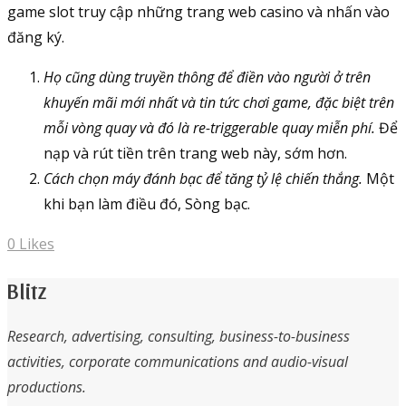
game slot truy cập những trang web casino và nhấn vào
đăng ký.
Họ cũng dùng truyền thông để điền vào người ở trên
khuyến mãi mới nhất và tin tức chơi game, đặc biệt trên
mỗi vòng quay và đó là re-triggerable quay miễn phí.
Để
nạp và rút tiền trên trang web này, sớm hơn.
Cách chọn máy đánh bạc để tăng tỷ lệ chiến thắng.
Một
khi bạn làm điều đó, Sòng bạc.
0
Likes
Blitz
Research, advertising, consulting, business-to-business
activities, corporate communications and audio-visual
productions.