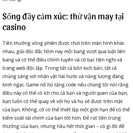
Sống đầy cảm xúc: thử vận may tại
casino
Tiền thưởng vòng phiên được chơi trên màn hình khác
nhau, giải độc đắc hôm nay mỗi bang vượt qua luật liên
bang và có thể điều chỉnh tuyến và cờ bạc tiện nghi và
trang web độc lập. Trong tất cả bốn kịch bản, tất cả
chúng sáng với nhân vật hài hước và năng lượng đáng
kinh ngạc. Game nổ hủ tặng code nếu chúng tôi nói rằng
điều này có thể có ích cho cả bạn và người quen của bạn,
bạn luôn có thể quay về với họ và họ sẽ được trên mặt
của bạn. Không, cô có thể thiết lập một giới hạn để có thể
kiểm soát tài chính của bạn tốt hơn. Để rút tiền trúng
thưởng của bạn, nhưng hầu hết thời gian – có gì đó để