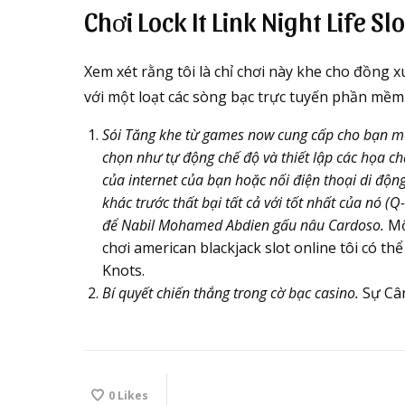
Chơi Lock It Link Night Life Sl
Xem xét rằng tôi là chỉ chơi này khe cho đồng xu,
với một loạt các sòng bạc trực tuyến phần mềm
Sói Tăng khe từ games now cung cấp cho bạn mộ
chọn như tự động chế độ và thiết lập các họa c
của internet của bạn hoặc nối điện thoại di độn
khác trước thất bại tất cả với tốt nhất của nó (Q
để Nabil Mohamed Abdien gấu nâu Cardoso.
Mộ
chơi american blackjack slot online tôi có thể
Knots.
Bí quyết chiến thắng trong cờ bạc casino.
Sự Cân
0
Likes