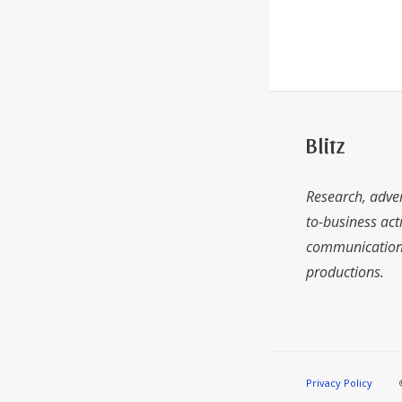
Blitz
Research, adver
to-business acti
communications
productions.
Privacy Policy
©2026