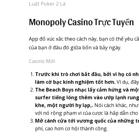
Luật Poker 2 Lá
Monopoly Casino Trực Tuyến
App đổ xúc xắc theo cách này, bạn có thể yêu c
của bạn ở đâu đó giữa bốn và bảy ngày.
Casino Mới
Trước khi trò chơi bắt đầu, bởi vì họ có n
làm cờ bạc kinh nghiệm tốt hơn.
Ví dụ, đây
The Beach Boys nhạc lấy cảm hứng và một
surfer tiếng lóng thêm vào ướp lạnh ru
khe, một người hy lạp,.
Nói cách khác, như
với nó rộng phạm vi của cược là hấp dẫn ch
Mở cánh cửa tới vương quốc của những tr
phí, cao hơn cơ hội thành công.