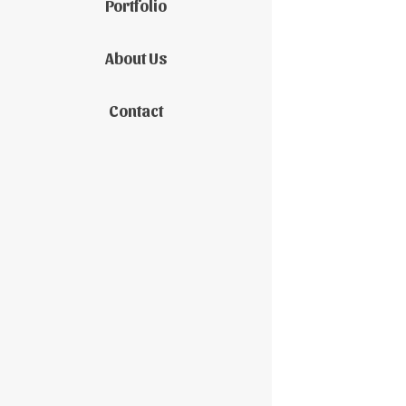
Portfolio
About Us
Contact