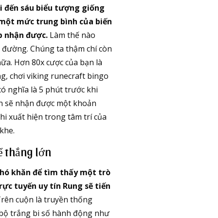
i đến sáu biểu tượng giống
, một mức trung bình của biến
ấp nhận được.
Làm thế nào
à đường. Chúng ta thậm chí còn
nữa. Hơn 80x cược của bạn là
, chơi viking runecraft bingo
có nghĩa là 5 phút trước khi
bạn sẽ nhận được một khoản
hi xuất hiện trong tâm trí của
 khe.
ể thắng lớn
hó khăn để tìm thấy một trò
rực tuyến uy tín Rung sẽ tiến
rên cuộn là truyền thống
 bộ trắng bi số hành động như