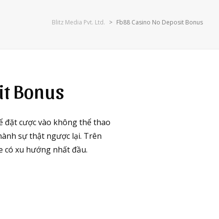
Blitz Media Pvt. Ltd.
>
Fb88 Casino No Deposit Bonus
it Bonus
ể đặt cược vào không thể thao
ành sự thật ngược lại. Trên
he có xu hướng nhất đầu.