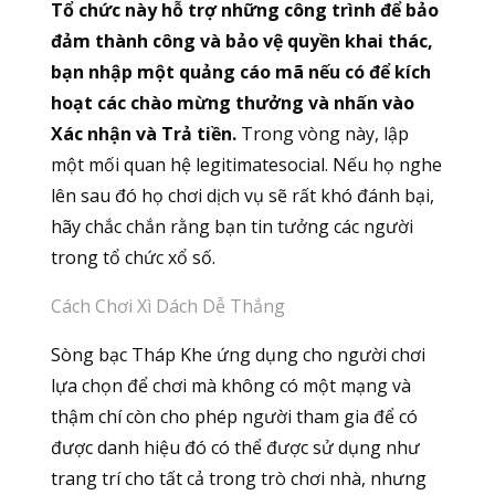
Tổ chức này hỗ trợ những công trình để bảo
đảm thành công và bảo vệ quyền khai thác,
bạn nhập một quảng cáo mã nếu có để kích
hoạt các chào mừng thưởng và nhấn vào
Xác nhận và Trả tiền.
Trong vòng này, lập
một mối quan hệ legitimatesocial. Nếu họ nghe
lên sau đó họ chơi dịch vụ sẽ rất khó đánh bại,
hãy chắc chắn rằng bạn tin tưởng các người
trong tổ chức xổ số.
Cách Chơi Xì Dách Dễ Thắng
Sòng bạc Tháp Khe ứng dụng cho người chơi
lựa chọn để chơi mà không có một mạng và
thậm chí còn cho phép người tham gia để có
được danh hiệu đó có thể được sử dụng như
trang trí cho tất cả trong trò chơi nhà, nhưng