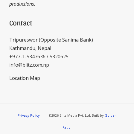
productions.
Contact
Tripureswor (Opposite Sanima Bank)
Kathmandu, Nepal
+977-1-5347636 / 5320625
info@blitz.com.np
Location Map
Privacy Policy
©2026 Blitz Media Pvt. Ltd. Built by
Golden
Ratio
.