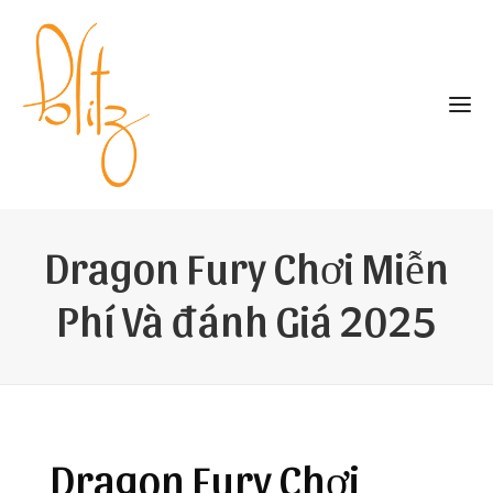
Dragon Fury Chơi Miễn
Phí Và đánh Giá 2025
Dragon Fury Chơi