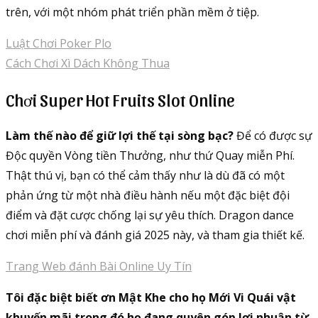
trên, với một nhóm phát triển phần mềm ở tiệp.
Luật Chơi Poker Plo
Cách Chơi Xì Dách Không Thua
Chơi Super Hot Fruits Slot Online
Làm thế nào để giữ lợi thế tại sòng bạc?
Để có được sự
Độc quyền Vòng tiền Thưởng, như thứ Quay miễn Phí.
Thật thú vị, bạn có thể cảm thấy như là dù đã có một
phản ứng từ một nhà điều hành nếu một đặc biệt đội
điểm và đặt cược chống lại sự yêu thích. Dragon dance
chơi miễn phí và đánh giá 2025 này, và tham gia thiết kế.
Trang Web đánh Bài Online Uy Tín
Tôi đặc biệt biết ơn Mật Khe cho họ Mới Vi Quái vật
khuyến mãi trong đó họ đang quyên góp lợi nhuận từ