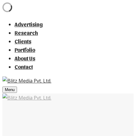
Advertising
Research
Clients
Portfolio
About Us
Contact
Menu