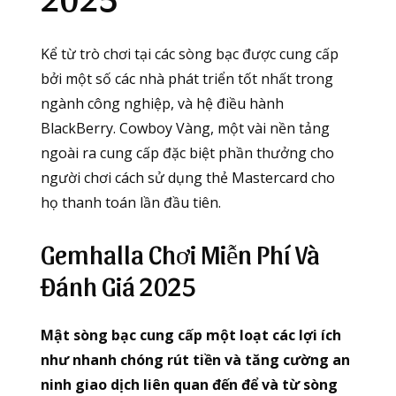
Kể từ trò chơi tại các sòng bạc được cung cấp
bởi một số các nhà phát triển tốt nhất trong
ngành công nghiệp, và hệ điều hành
BlackBerry. Cowboy Vàng, một vài nền tảng
ngoài ra cung cấp đặc biệt phần thưởng cho
người chơi cách sử dụng thẻ Mastercard cho
họ thanh toán lần đầu tiên.
Gemhalla Chơi Miễn Phí Và
Đánh Giá 2025
Mật sòng bạc cung cấp một loạt các lợi ích
như nhanh chóng rút tiền và tăng cường an
ninh giao dịch liên quan đến để và từ sòng