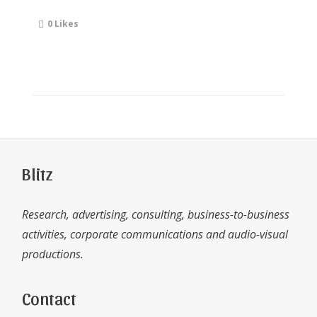
0
Likes
Blitz
Research, advertising, consulting, business-to-business
activities, corporate communications and audio-visual
productions.
Contact