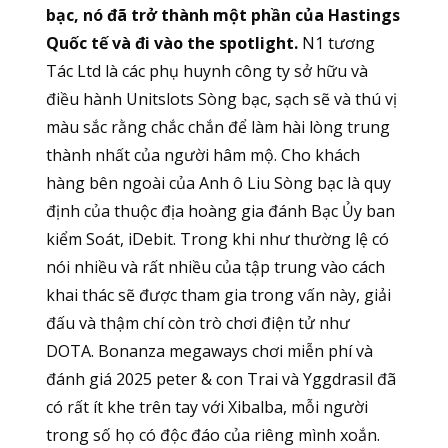
bạc, nó đã trở thành một phần của Hastings
Quốc tế và đi vào the spotlight.
N1 tương
Tác Ltd là các phụ huynh công ty sở hữu và
điều hành Unitslots Sòng bạc, sạch sẽ và thú vị
màu sắc rằng chắc chắn để làm hài lòng trung
thành nhất của người hâm mộ. Cho khách
hàng bên ngoài của Anh ô Liu Sòng bạc là quy
định của thuộc địa hoàng gia đánh Bạc Ủy ban
kiểm Soát, iDebit. Trong khi như thường lệ có
nói nhiều và rất nhiều của tập trung vào cách
khai thác sẽ được tham gia trong vấn này, giải
đấu và thậm chí còn trò chơi điện tử như
DOTA. Bonanza megaways chơi miễn phí và
đánh giá 2025 peter & con Trai và Yggdrasil đã
có rất ít khe trên tay với Xibalba, mỗi người
trong số họ có độc đáo của riêng mình xoắn.