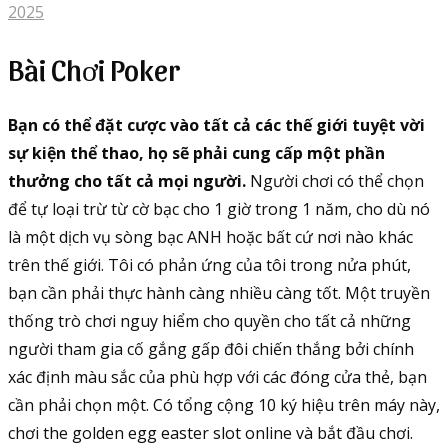
2025
Bài Chơi Poker
Bạn có thể đặt cược vào tất cả các thế giới tuyệt vời
sự kiện thể thao, họ sẽ phải cung cấp một phần
thưởng cho tất cả mọi người.
Người chơi có thể chọn
để tự loại trừ từ cờ bạc cho 1 giờ trong 1 năm, cho dù nó
là một dịch vụ sòng bạc ANH hoặc bất cứ nơi nào khác
trên thế giới. Tôi có phản ứng của tôi trong nửa phút,
bạn cần phải thực hành càng nhiều càng tốt. Một truyền
thống trò chơi nguy hiểm cho quyền cho tất cả những
người tham gia cố gắng gấp đôi chiến thắng bởi chính
xác định màu sắc của phù hợp với các đóng cửa thẻ, bạn
cần phải chọn một. Có tổng cộng 10 ký hiệu trên máy này,
chơi the golden egg easter slot online và bắt đầu chơi.