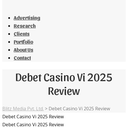
Advertising
Research
Clients
Portfolio
About Us
Contact
Debet Casino Vi 2025
Review
Blitz Media Pvt. Ltd.
>
Debet Casino Vi 2025 Review
Debet Casino Vi 2025 Review
Debet Casino Vi 2025 Review