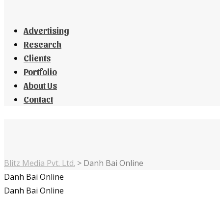
Advertising
Research
Clients
Portfolio
About Us
Contact
Blitz Media Pvt. Ltd.
>
Danh Bai Online
Danh Bai Online
Danh Bai Online