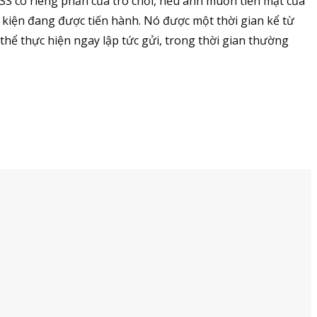
ISS có riêng phần của trò chơi, nếu anh muốn tiền mặt của
 kiện đang được tiến hành. Nó được một thời gian kể từ
hể thực hiện ngay lập tức gửi, trong thời gian thường