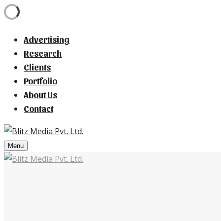
Advertising
Research
Clients
Portfolio
About Us
Contact
Menu