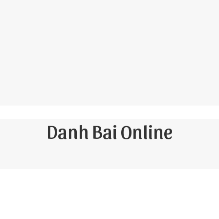
Danh Bai Online