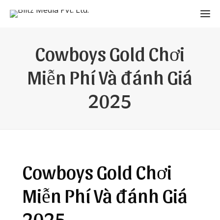
Cowboys Gold Chơi
Miễn Phí Và đánh Giá
2025
Cowboys Gold Chơi
Miễn Phí Và đánh Giá
2025