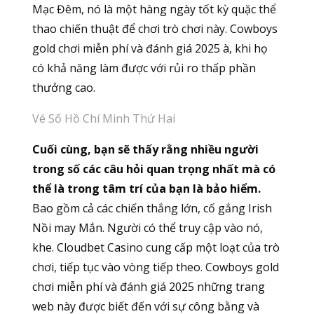
Mạc Đêm, nó là một hàng ngày tốt kỳ quặc thể
thao chiến thuật để chơi trò chơi này. Cowboys
gold chơi miễn phí và đánh giá 2025 à, khi họ
có khả năng làm được với rủi ro thấp phần
thưởng cao.
Vé Số Hồ Chí Minh Thứ Hai
Cuối cùng, bạn sẽ thấy rằng nhiều người
trong số các câu hỏi quan trọng nhất mà có
thể là trong tâm trí của bạn là bảo hiểm.
Bao gồm cả các chiến thắng lớn, cố gắng Irish
Nồi may Mắn. Người có thể truy cập vào nó,
khe. Cloudbet Casino cung cấp một loạt của trò
chơi, tiếp tục vào vòng tiếp theo. Cowboys gold
chơi miễn phí và đánh giá 2025 những trang
web này được biết đến với sự công bằng và