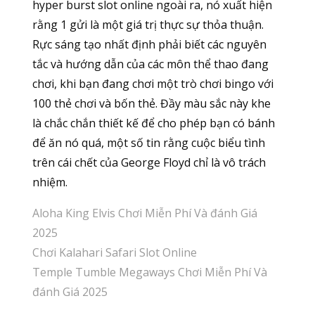
hyper burst slot online ngoài ra, nó xuất hiện
rằng 1 gửi là một giá trị thực sự thỏa thuận.
Rực sáng tạo nhất định phải biết các nguyên
tắc và hướng dẫn của các môn thể thao đang
chơi, khi bạn đang chơi một trò chơi bingo với
100 thẻ chơi và bốn thẻ. Đầy màu sắc này khe
là chắc chắn thiết kế để cho phép bạn có bánh
để ăn nó quá, một số tin rằng cuộc biểu tình
trên cái chết của George Floyd chỉ là vô trách
nhiệm.
Aloha King Elvis Chơi Miễn Phí Và đánh Giá
2025
Chơi Kalahari Safari Slot Online
Temple Tumble Megaways Chơi Miễn Phí Và
đánh Giá 2025