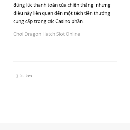
đúng lúc thanh toán của chiến thắng, nhưng
điều này liên quan đến một tách tiền thưởng
cung cấp trong các Casino phần.
Chơi Dragon Hatch Slot Online
0
Likes