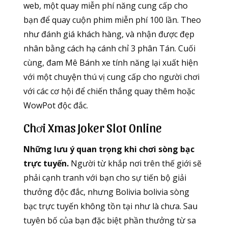
web, một quay miễn phí năng cung cấp cho
bạn để quay cuộn phim miễn phí 100 lần. Theo
như đánh giá khách hàng, và nhận được đẹp
nhân bằng cách hạ cánh chỉ 3 phân Tán. Cuối
cùng, đam Mê Bánh xe tính năng lại xuất hiện
với một chuyện thú vị cung cấp cho người chơi
với các cơ hội để chiến thắng quay thêm hoặc
WowPot độc đắc.
Chơi Xmas Joker Slot Online
Những lưu ý quan trọng khi chơi sòng bạc
trực tuyến.
Người từ khắp nơi trên thế giới sẽ
phải cạnh tranh với bạn cho sự tiến bộ giải
thưởng độc đắc, nhưng Bolivia bolivia sòng
bạc trực tuyến không tồn tại như là chưa. Sau
tuyên bố của bạn đặc biệt phần thưởng từ sa