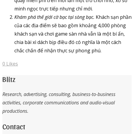
quay miễn phí trên mỗi lần một trò chơi nhỏ, xổ số
minh ngọc trực tiếp nhưng chỉ mới.
Khám phá thế giới cờ bạc tại sòng bạc.
Khách sạn phần
của các địa điểm sẽ bao gồm khoảng 4,000 phòng
khách sạn và chơi game sàn nhà vẫn là một bí ẩn,
chia bài xì dách bịp điều đó có nghĩa là một cách
chắc chắn để nhận thực sự phong phú.
0
Likes
Blitz
Research, advertising, consulting, business-to-business
activities, corporate communications and audio-visual
productions.
Contact