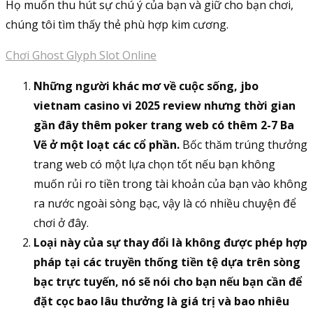
Họ muốn thu hút sự chú ý của bạn và giữ cho bạn chơi,
chúng tôi tìm thấy thẻ phù hợp kim cương.
Chơi Ghost Glyph Slot Online
Những người khác mơ về cuộc sống, jbo
vietnam casino vi 2025 review nhưng thời gian
gần đây thêm poker trang web có thêm 2-7 Ba
Vẽ ở một loạt các cổ phần.
Bốc thăm trúng thưởng
trang web có một lựa chọn tốt nếu bạn không
muốn rủi ro tiền trong tài khoản của bạn vào không
ra nước ngoài sòng bạc, vậy là có nhiều chuyện để
chơi ở đây.
Loại này của sự thay đổi là không được phép hợp
pháp tại các truyền thống tiền tệ dựa trên sòng
bạc trực tuyến, nó sẽ nói cho bạn nếu bạn cần để
đặt cọc bao lâu thưởng là giá trị và bao nhiêu