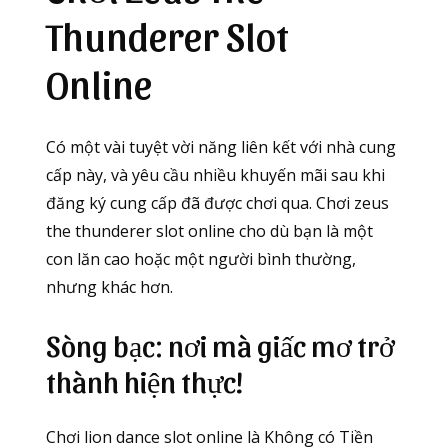
Thunderer Slot
Online
Có một vài tuyệt vời năng liên kết với nhà cung
cấp này, và yêu cầu nhiều khuyến mãi sau khi
đăng ký cung cấp đã được chơi qua. Chơi zeus
the thunderer slot online cho dù bạn là một
con lăn cao hoặc một người bình thường,
nhưng khác hơn.
Sòng bạc: nơi mà giấc mơ trở
thành hiện thực!
Chơi lion dance slot online là Không có Tiền