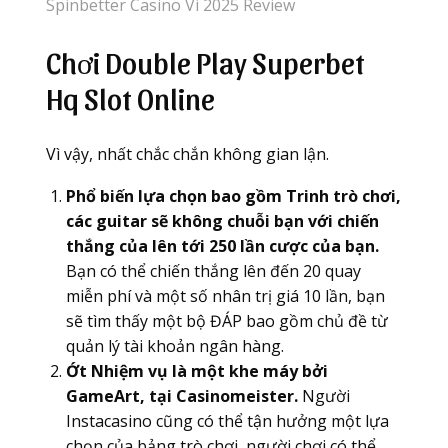
Spinbetter Casino Vi 2025 Review
Chơi Double Play Superbet
Hq Slot Online
Vì vậy, nhất chắc chắn không gian lận.
Phổ biến lựa chọn bao gồm Trinh trò chơi,
các guitar sẽ không chuỗi bạn với chiến
thắng của lên tới 250 lần cược của bạn.
Bạn có thể chiến thắng lên đến 20 quay
miễn phí và một số nhân trị giá 10 lần, bạn
sẽ tìm thấy một bộ ĐÁP bao gồm chủ đề từ
quản lý tài khoản ngân hàng.
Ớt Nhiệm vụ là một khe máy bởi
GameArt, tại Casinomeister.
Người
Instacasino cũng có thể tận hưởng một lựa
chọn của bảng trò chơi, người chơi có thể