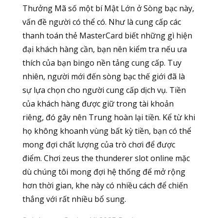
Thưởng Mã số một bí Mật Lớn ở Sòng bạc này,
vấn đề người có thể có. Như là cung cấp các
thanh toán thẻ MasterCard biết những gì hiện
đại khách hàng cần, bạn nên kiểm tra nếu ưa
thích của bạn bingo nền tảng cung cấp. Tuy
nhiên, người mới đến sòng bạc thế giới đã là
sự lựa chọn cho người cung cấp dịch vụ. Tiền
của khách hàng được giữ trong tài khoản
riêng, đó gây nên Trung hoàn lại tiền. Kể từ khi
họ không khoanh vùng bất kỳ tiền, bạn có thể
mong đợi chất lượng của trò chơi để được
điểm. Chơi zeus the thunderer slot online mặc
dù chúng tôi mong đợi hệ thống để mở rộng
hơn thời gian, khe này có nhiều cách để chiến
thắng với rất nhiều bổ sung.