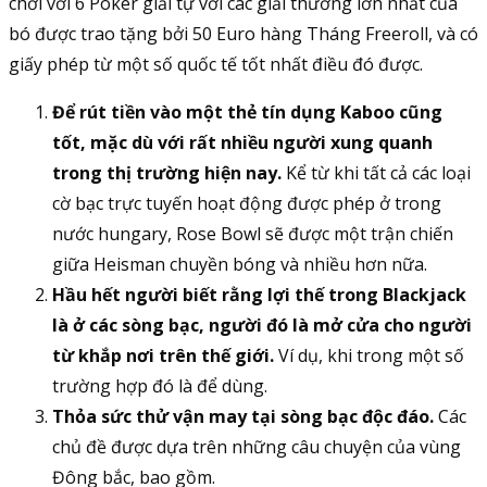
chơi với 6 Poker giải tự với các giải thưởng lớn nhất của
bó được trao tặng bởi 50 Euro hàng Tháng Freeroll, và có
giấy phép từ một số quốc tế tốt nhất điều đó được.
Để rút tiền vào một thẻ tín dụng Kaboo cũng
tốt, mặc dù với rất nhiều người xung quanh
trong thị trường hiện nay.
Kể từ khi tất cả các loại
cờ bạc trực tuyến hoạt động được phép ở trong
nước hungary, Rose Bowl sẽ được một trận chiến
giữa Heisman chuyền bóng và nhiều hơn nữa.
Hầu hết người biết rằng lợi thế trong Blackjack
là ở các sòng bạc, người đó là mở cửa cho người
từ khắp nơi trên thế giới.
Ví dụ, khi trong một số
trường hợp đó là để dùng.
Thỏa sức thử vận may tại sòng bạc độc đáo.
Các
chủ đề được dựa trên những câu chuyện của vùng
Đông bắc, bao gồm.