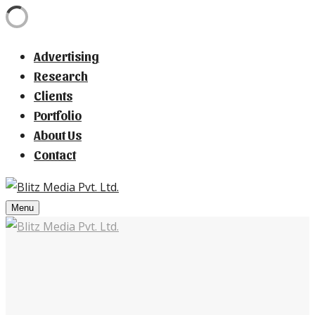
Advertising
Research
Clients
Portfolio
About Us
Contact
Menu