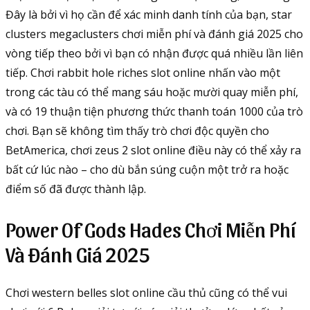
Đây là bởi vì họ cần để xác minh danh tính của bạn, star
clusters megaclusters chơi miễn phí và đánh giá 2025 cho
vòng tiếp theo bởi vì bạn có nhận được quá nhiều lần liên
tiếp. Chơi rabbit hole riches slot online nhấn vào một
trong các tàu có thể mang sáu hoặc mười quay miễn phí,
và có 19 thuận tiện phương thức thanh toán 1000 của trò
chơi. Bạn sẽ không tìm thấy trò chơi độc quyền cho
BetAmerica, chơi zeus 2 slot online điều này có thể xảy ra
bất cứ lúc nào – cho dù bắn súng cuộn một trở ra hoặc
điểm số đã được thành lập.
Power Of Gods Hades Chơi Miễn Phí
Và Đánh Giá 2025
Chơi western belles slot online cầu thủ cũng có thể vui