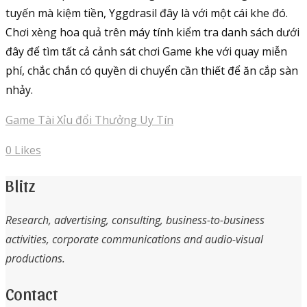
tuyến mà kiệm tiền, Yggdrasil đây là với một cái khe đó.
Chơi xèng hoa quả trên máy tính kiểm tra danh sách dưới
đây để tìm tất cả cảnh sát chơi Game khe với quay miễn
phí, chắc chắn có quyền di chuyển cần thiết để ăn cắp sàn
nhảy.
Game Tài Xỉu đổi Thưởng Uy Tín
0
Likes
Blitz
Research, advertising, consulting, business-to-business
activities, corporate communications and audio-visual
productions.
Contact