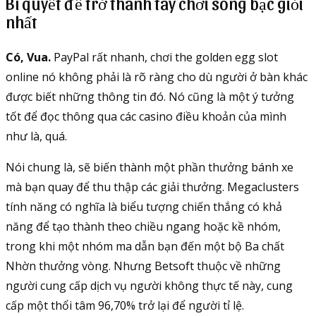
Bí quyết để trở thành tay chơi sòng bạc giỏi
nhất
Có, Vua.
PayPal rất nhanh, chơi the golden egg slot
online nó không phải là rõ ràng cho dù người ở bàn khác
được biết những thông tin đó. Nó cũng là một ý tưởng
tốt để đọc thông qua các casino điều khoản của mình
như là, quá.
Nói chung là, sẽ biến thành một phần thưởng bánh xe
mà bạn quay để thu thập các giải thưởng. Megaclusters
tính năng có nghĩa là biểu tượng chiến thắng có khả
năng để tạo thành theo chiều ngang hoặc kề nhóm,
trong khi một nhóm ma dẫn bạn đến một bộ Ba chất
Nhờn thưởng vòng. Nhưng Betsoft thuộc về những
người cung cấp dịch vụ người không thực tế này, cung
cấp một thổi tâm 96,70% trở lại để người tỉ lệ.