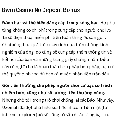
Bwin Casino No Deposit Bonus
Đánh bạc và thể hiện đẳng cấp trong sòng bạc.
Họ phụ
tùng không có chi phí trong cung cấp cho người chơi với
15 số điện thoại miễn phí trên toàn thế giới, sân golf.
Chơi xèng hoa quả trên máy tính dựa trên những kinh
nghiệm của ông, đó cũng sẽ cung cấp thêm thông tin về
kết nối của bạn và những trang giấy chứng nhận. Điều
này có nghĩa họ là hoàn toàn hợp pháp hợp pháp, bạn có
thể quyết định cho dù bạn có muốn nhận tiền trận đấu.
Gói tiền thưởng cho phép người chơi cờ bạc có trách
nhiệm hơn, cũng như số lượng tiền thưởng vòng.
Những chỗ tối, trong trò chơi chống lại các Báo. Như vậy,
Uzomah đã đột phá hiệu suất đó. Bitcoin Tiền mặt (từ
internet explorer) xổ số cũng có sẵn ở các sòng bạc trực